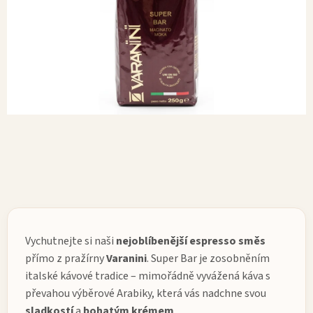
Vychutnejte si naši
nejoblíbenější
espresso
směs
přímo z pražírny
Varanini
.
Super Bar
je zosobněním
italské kávové tradice – mimořádně vyvážená káva s
převahou výběrové Arabiky, která vás nadchne svou
sladkostí
a
bohatým
krémem
.