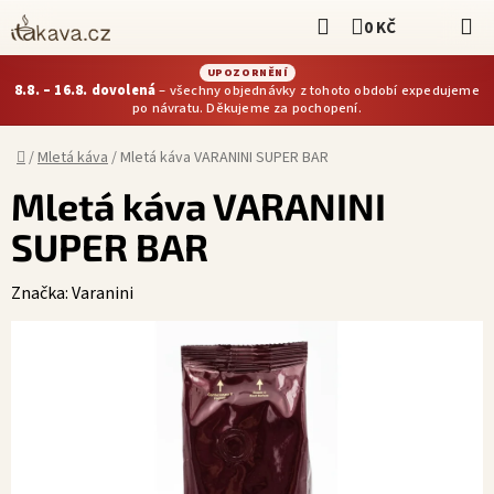
Přejít
Hledat
0 KČ
NÁKUPNÍ KOŠÍ
na
obsah
UPOZORNĚNÍ
8.8. – 16.8. dovolená
– všechny objednávky z tohoto období expedujeme
po návratu. Děkujeme za pochopení.
Domů
/
Mletá káva
/
Mletá káva VARANINI SUPER BAR
Mletá káva VARANINI
SUPER BAR
Značka:
Varanini