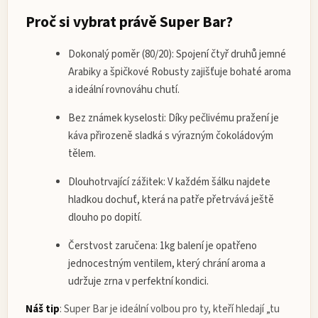
Proč si vybrat právě Super Bar?
Dokonalý poměr (80/20):
Spojení čtyř druhů jemné
Arabiky a špičkové Robusty zajišťuje bohaté aroma
a ideální rovnováhu chutí.
Bez známek kyselosti:
Díky pečlivému pražení je
káva přirozeně sladká s výrazným čokoládovým
tělem.
Dlouhotrvající zážitek:
V každém šálku najdete
hladkou dochuť, která na patře přetrvává ještě
dlouho po dopití.
Čerstvost zaručena:
1kg balení je opatřeno
jednocestným ventilem, který chrání aroma a
udržuje zrna v perfektní kondici.
Náš tip
:
Super Bar je ideální volbou pro ty, kteří hledají „tu