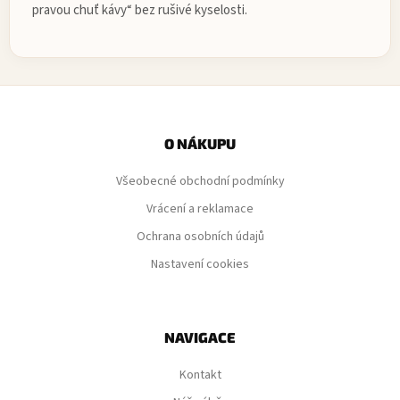
pravou chuť kávy“ bez rušivé kyselosti.
Z
á
p
O NÁKUPU
a
Všeobecné obchodní podmínky
t
í
Vrácení a reklamace
Ochrana osobních údajů
Nastavení cookies
NAVIGACE
Kontakt