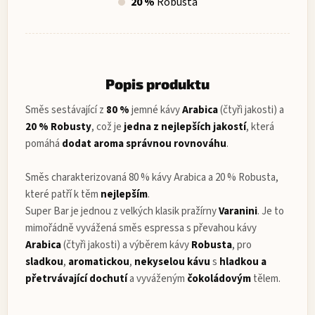
20 %
Robusta
Popis produktu
Směs sestávající z
80 %
jemné kávy
Arabica
(čtyři jakosti) a
20 % Robusty
, což je
jedna z nejlepších jakostí
, která
pomáhá
dodat aroma správnou rovnováhu
.
Směs charakterizovaná 80 % kávy Arabica a 20 % Robusta,
které patří k těm
nejlepším
.
Super Bar je jednou z velkých klasik pražírny
Varanini
. Je to
mimořádně vyvážená směs espressa s převahou kávy
Arabica
(čtyři jakosti) a výběrem kávy
Robusta
, pro
sladkou
,
aromatickou
,
nekyselou
kávu
s
hladkou a
přetrvávající dochutí
a vyváženým
čokoládovým
tělem.