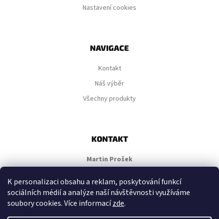
Nastavení cookies
NAVIGACE
Kontakt
Náš výběr
Všechny produkty
KONTAKT
Martin Prošek
IČO: 67156886
K personalizaci obsahu a reklam, poskytování funkcí
Ke Chlumu 97, 390 03, Tábor
sociálních médií a analýze naší návštěvnosti využíváme
soubory cookies. Více informací
zde
.
mp@itakava.cz