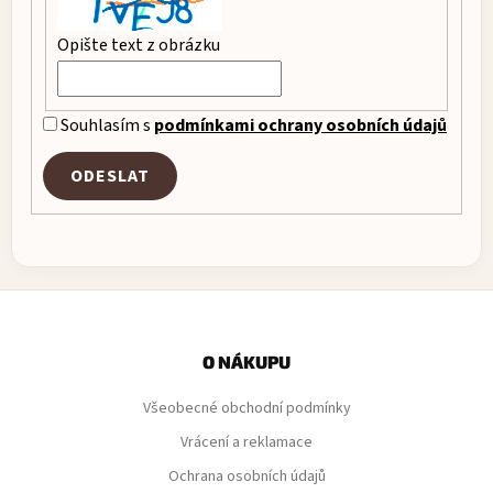
Opište text z obrázku
Souhlasím s
podmínkami ochrany osobních údajů
ODESLAT
Z
á
p
O NÁKUPU
a
Všeobecné obchodní podmínky
t
í
Vrácení a reklamace
Ochrana osobních údajů