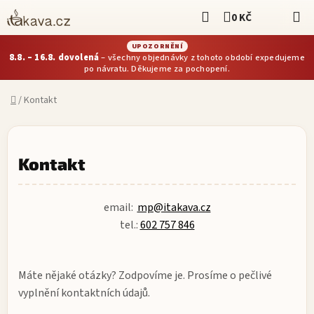
Přejít
Hledat
0 KČ
NÁKUPNÍ KOŠÍ
na
obsah
UPOZORNĚNÍ
8.8. – 16.8. dovolená
– všechny objednávky z tohoto období expedujeme
po návratu. Děkujeme za pochopení.
Domů
/
Kontakt
Kontakt
email:
mp@itakava.cz
tel.:
602 757 846
Máte nějaké otázky? Zodpovíme je. Prosíme o pečlivé
vyplnění kontaktních údajů.