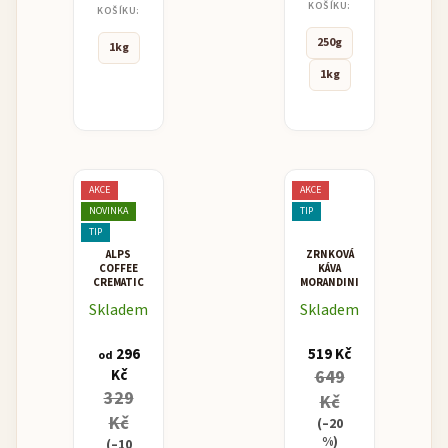
KOŠÍKU:
KOŠÍKU:
250g
1kg
1kg
AKCE
AKCE
NOVINKA
TIP
TIP
ALPS
ZRNKOVÁ
COFFEE
KÁVA
CREMATIC
MORANDINI
MISCELA
Skladem
Skladem
ORO -
ZLATEM
OCENĚNÁ
296
519 Kč
KÁVA
od
Kč
649
329
Kč
Kč
(–20
%)
(–10