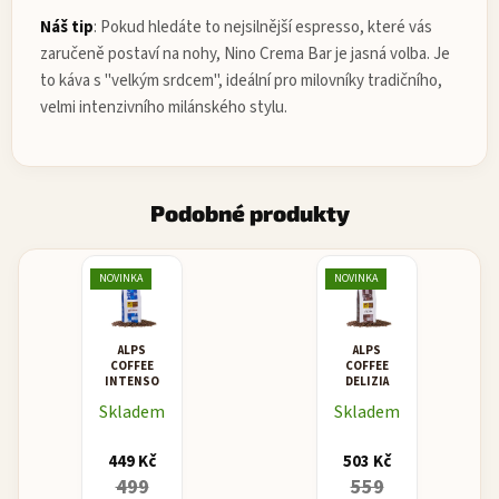
Náš tip
: Pokud hledáte to nejsilnější espresso, které vás
zaručeně postaví na nohy, Nino Crema Bar je jasná volba. Je
to káva s "velkým srdcem", ideální pro milovníky tradičního,
velmi intenzivního milánského stylu.
Podobné produkty
NOVINKA
NOVINKA
ALPS
ALPS
COFFEE
COFFEE
INTENSO
DELIZIA
Skladem
Skladem
449 Kč
503 Kč
499
559