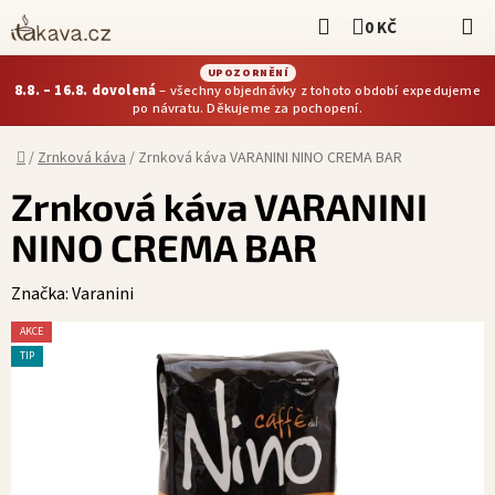
Přejít
Hledat
0 KČ
NÁKUPNÍ KOŠÍ
na
obsah
UPOZORNĚNÍ
8.8. – 16.8. dovolená
– všechny objednávky z tohoto období expedujeme
po návratu. Děkujeme za pochopení.
Domů
/
Zrnková káva
/
Zrnková káva VARANINI NINO CREMA BAR
Zrnková káva VARANINI
NINO CREMA BAR
Značka:
Varanini
AKCE
TIP