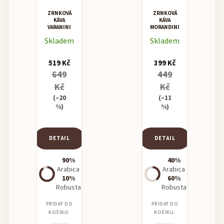
ZRNKOVÁ
ZRNKOVÁ
KÁVA
KÁVA
VARANINI
MORANDINI
"PREGIATA"
MISCELA
Skladem
Skladem
ESPRESSO
SUPERCREMA
BLEND
519 Kč
399 Kč
649
449
Kč
Kč
(–20
(–11
%)
%)
DETAIL
DETAIL
90%
40%
Arabica
Arabica
10%
60%
Robusta
Robusta
PŘIDAT DO
PŘIDAT DO
KOŠÍKU:
KOŠÍKU: