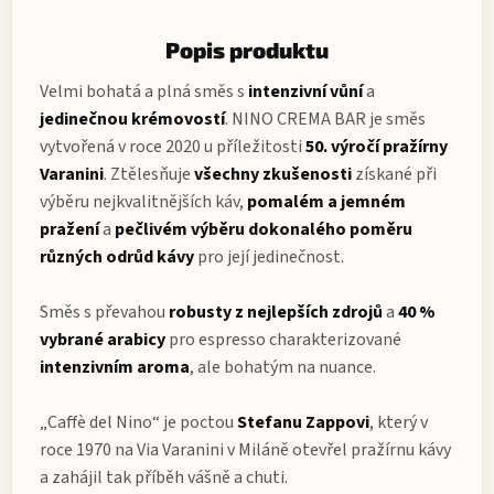
Popis produktu
Velmi bohatá a plná směs s
intenzivní vůní
a
jedinečnou krémovostí
. NINO CREMA BAR je směs
vytvořená v roce 2020 u příležitosti
50. výročí pražírny
Varanini
. Ztělesňuje
všechny zkušenosti
získané při
výběru nejkvalitnějších káv,
pomalém a jemném
pražení
a
pečlivém výběru dokonalého poměru
různých odrůd kávy
pro její jedinečnost.
Směs s převahou
robusty z nejlepších zdrojů
a
40 %
vybrané arabicy
pro espresso charakterizované
intenzivním aroma
, ale bohatým na nuance.
„Caffè del Nino“ je poctou
Stefanu Zappovi
, který v
roce 1970 na Via Varanini v Miláně otevřel pražírnu kávy
a zahájil tak příběh vášně a chuti.