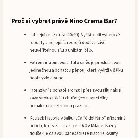
Proč si vybrat právě Nino Crema Bar?
Jubilejní receptura (40/60):
Vyšší podíl výběrové
robusty z nejlepších zdrojů dodává kávě
neuvěřitelnou sílu a unikátní tělo.
Extrémní krémovost:
Tato směs je proslulá svou
jedinečnou a bohatou pěnou, která vydrží v šálku
neobvykle dlouho.
Intenzivní a bohaté aroma:
I přes svou sílu nabízí
káva širokou škálu chuťových nuancí díky
pomalému a šetrnému pražení.
Kousek historie v šálku:
„Caffè del Nino“ připomíná
příběh, který začal v roce 1970 v Miláně. Každý
doušek je oslavou padesátileté historie kvality.