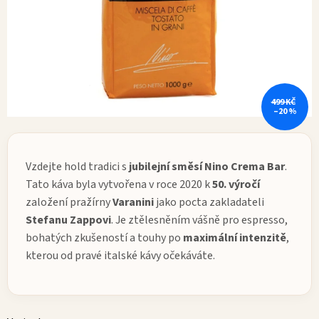
499 KČ
–20 %
Vzdejte hold tradici s
jubilejní
směsí
Nino
Crema
Bar
.
Tato káva byla vytvořena v roce 2020 k
50. výročí
založení pražírny
Varanini
jako pocta zakladateli
Stefanu Zappovi
. Je ztělesněním vášně pro espresso,
bohatých zkušeností a touhy po
maximální intenzitě
,
kterou od pravé italské kávy očekáváte.