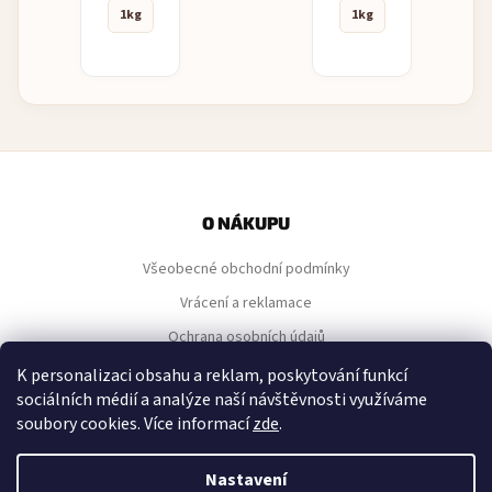
1kg
1kg
Z
á
p
O NÁKUPU
a
Všeobecné obchodní podmínky
t
í
Vrácení a reklamace
Ochrana osobních údajů
Nastavení cookies
K personalizaci obsahu a reklam, poskytování funkcí
sociálních médií a analýze naší návštěvnosti využíváme
soubory cookies. Více informací
zde
.
NAVIGACE
Nastavení