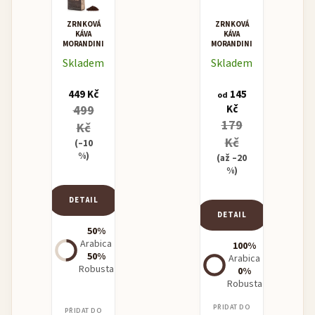
ZRNKOVÁ
ZRNKOVÁ
KÁVA
KÁVA
MORANDINI
MORANDINI
MISCELA
MAXIMA
Skladem
Skladem
CREMA
449 Kč
145
od
499
Kč
179
Kč
Kč
(–10
%)
(až –20
%)
DETAIL
DETAIL
50%
Arabica
100%
50%
Arabica
Robusta
0%
Robusta
PŘIDAT DO
PŘIDAT DO