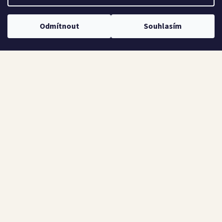
Kontakt
Náš výběr
Odmítnout
Souhlasím
Všechny produkty
KONTAKT
Martin Prošek
IČO: 67156886
Ke Chlumu 97, 390 03, Tábor
mp@itakava.cz
+420 602 757 846
Copyright
2026
itakava.cz x
strankyrychle.cz
. Všechna práva vyhrazena.