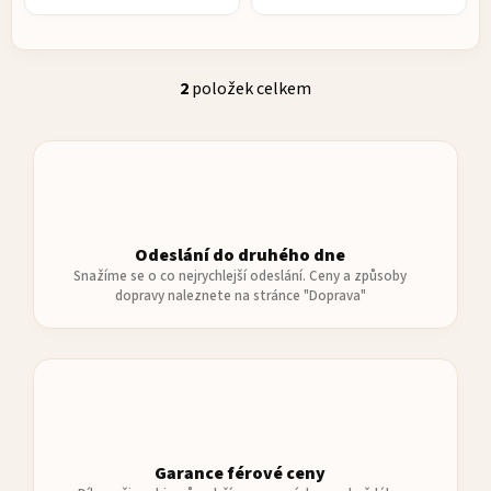
2
položek celkem
O
v
l
á
d
a
c
Odeslání do druhého dne
í
Snažíme se o co nejrychlejší odeslání. Ceny a způsoby
p
dopravy naleznete na stránce "Doprava"
r
v
k
y
v
ý
p
Garance férové ceny
i