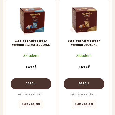
o
V
d
ý
u
p
k
i
t
s
ů
p
r
KAPSLE PRO NESPRESSO
KAPSLE PRO NESPRESSO
o
VARANINI BEZ KOFEINU 50 KS
VARANINI ORO 50 KS
d
Skladem
Skladem
u
k
349 Kč
349 Kč
t
ů
DETAIL
DETAIL
PŘIDAT DO KOŠÍKU:
PŘIDAT DO KOŠÍKU:
50ks v balení
50ks v balení