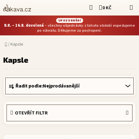
Přejít
Hledat
0 KČ
NÁKUPNÍ KOŠÍ
na
obsah
UPOZORNĚNÍ
8.8. – 16.8. dovolená
– všechny objednávky z tohoto období expedujeme
po návratu. Děkujeme za pochopení.
Domů
/
Kapsle
Kapsle
Řadit podle:
Nejprodávanější
Ř
a
z
e
OTEVŘÍT FILTR
n
í
p
r