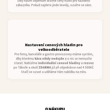
Díky našim objemům držíme ceny nízko pro každého
s
zákazníka. Pokud najdete jinde levněji, ozvěte se nám.
u
Nastavení cenových hladin pro
velkoodběratele
Pro firmy, kanceláře a gastro provozovny máme systém,
díky kterému
káva nikdy nedojde
a o nic se nemusíte
starat. Nabízíme
individuální cenové hladiny
a
rozvoz
po Táboře a okolí
ZDARMA
již při objednávce nad 4 500Kč.
Stačí se ozvat a uděláme Vám nabídku na míru.
Z
á
p
O NÁKUPU