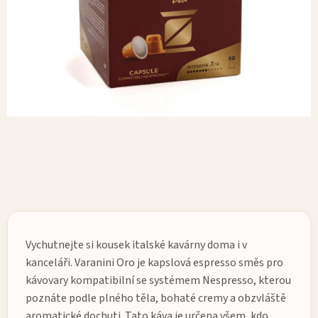
Vychutnejte si kousek italské kavárny doma i v
kanceláři. Varanini Oro je kapslová espresso směs pro
kávovary kompatibilní se systémem Nespresso, kterou
poznáte podle plného těla, bohaté cremy a obzvláště
aromatické dochuti. Tato káva je určena všem, kdo