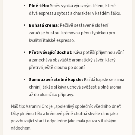
Plné tělo:
Směs vyniká výrazným tělem, které
dává espressu sytost a charakter v každém šálku.
Bohatá crema:
Pečlivě sestavené složení
zaručuje hustou, krémovou pěnu typickou pro
kvalitní italské espresso.
Přetrvávající dochuť:
Káva potěší příjemnou vůní
a zanechává obzvláště aromatický závěr, který
přetrvá ještě dlouho po dopití.
Samouzavíratelné kapsle:
Každá kapsle se sama
chrání, takže si káva uchová svěžest a plné aroma
až do okamžiku přípravy.
Náš tip: Varanini Oro je „spolehlivý společník všedního dne".
Díky plnému tělu a krémové pěně chutná skvěle ráno jako
povzbuzující start i odpoledne jako malá pauza s italským
nádechem.