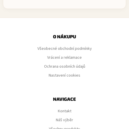
Z
á
p
O NÁKUPU
a
Všeobecné obchodní podmínky
t
í
Vrácení a reklamace
Ochrana osobních údajů
Nastavení cookies
NAVIGACE
Kontakt
Náš výběr