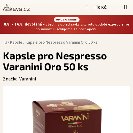
Přejít
Hledat
0 KČ
NÁKUPNÍ KOŠÍ
na
obsah
UPOZORNĚNÍ
8.8. – 16.8. dovolená
– všechny objednávky z tohoto období expedujeme
po návratu. Děkujeme za pochopení.
Domů
/
Kapsle
/
Kapsle pro Nespresso Varanini Oro 50 ks
Kapsle pro Nespresso
Varanini Oro 50 ks
Značka:
Varanini