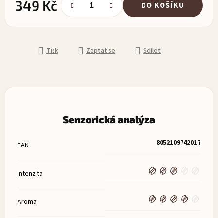
349 Kč
DO KOŠÍKU
Měrná cena:
Tisk
Zeptat se
Sdílet
Senzorická analýza
8052109742017
EAN
Intenzita
Aroma