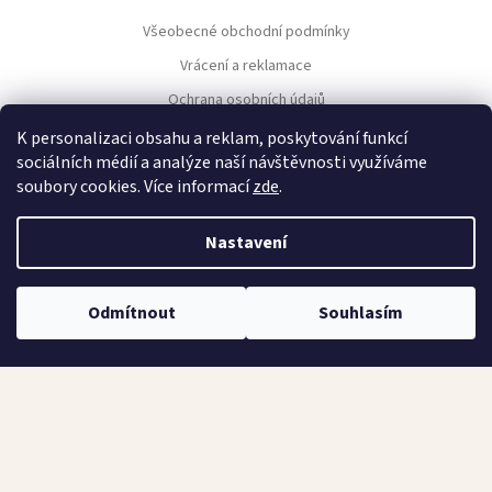
a
Všeobecné obchodní podmínky
t
í
Vrácení a reklamace
Ochrana osobních údajů
Nastavení cookies
K personalizaci obsahu a reklam, poskytování funkcí
sociálních médií a analýze naší návštěvnosti využíváme
soubory cookies. Více informací
zde
.
NAVIGACE
Nastavení
Kontakt
Náš výběr
Odmítnout
Souhlasím
Všechny produkty
KONTAKT
Martin Prošek