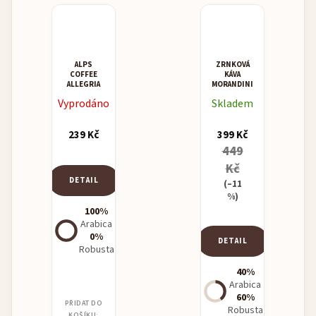
ALPS
ZRNKOVÁ
COFFEE
KÁVA
ALLEGRIA
MORANDINI
MISCELA
Vyprodáno
Skladem
SUPERCREMA
239 Kč
399 Kč
449
Kč
DETAIL
(–11
%)
100%
Arabica
0%
DETAIL
Robusta
40%
Arabica
60%
PŘIDAT DO
Robusta
KOŠÍKU: