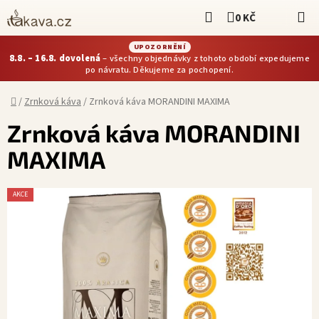
Přejít
Hledat
0 KČ
NÁKUPNÍ KOŠÍ
na
obsah
UPOZORNĚNÍ
8.8. – 16.8. dovolená
– všechny objednávky z tohoto období expedujeme
po návratu. Děkujeme za pochopení.
Domů
/
Zrnková káva
/
Zrnková káva MORANDINI MAXIMA
Zrnková káva MORANDINI
MAXIMA
AKCE