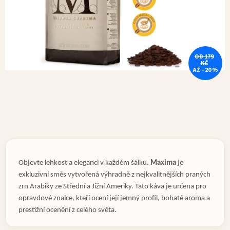
OD 179
KČ
AŽ –20 %
Objevte lehkost a eleganci v každém šálku.
Maxima
je
exkluzivní směs vytvořená výhradně z nejkvalitnějších praných
zrn Arabiky ze Střední a Jižní Ameriky. Tato káva je určena pro
opravdové znalce, kteří ocení její jemný profil, bohaté aroma a
prestižní ocenění z celého světa.