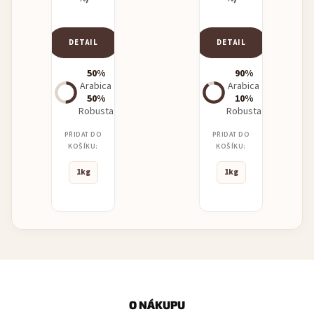
DETAIL
DETAIL
50%
90%
Arabica
Arabica
50%
10%
Robusta
Robusta
PŘIDAT DO
PŘIDAT DO
KOŠÍKU:
KOŠÍKU:
1kg
1kg
Z
á
p
O NÁKUPU