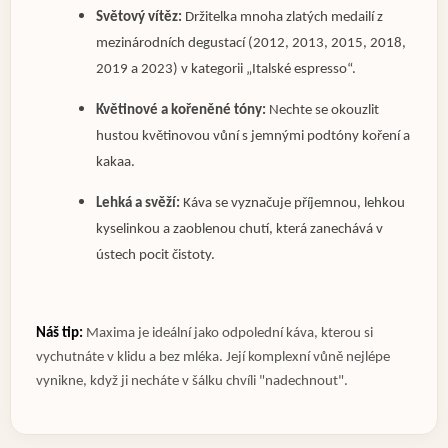
Světový vítěz:
Držitelka mnoha zlatých medailí z
mezinárodních degustací (2012, 2013, 2015, 2018,
2019 a 2023) v kategorii „Italské espresso“.
Květinové a kořeněné tóny:
Nechte se okouzlit
hustou květinovou vůní s jemnými podtóny koření a
kakaa.
Lehká a svěží:
Káva se vyznačuje příjemnou, lehkou
kyselinkou a zaoblenou chutí, která zanechává v
ústech pocit čistoty.
Náš tip:
Maxima je ideální jako odpolední káva, kterou si
vychutnáte v klidu a bez mléka. Její komplexní vůně nejlépe
vynikne, když ji necháte v šálku chvíli "nadechnout".