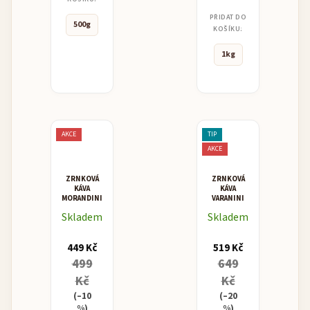
PŘIDAT DO
500g
KOŠÍKU:
1kg
AKCE
TIP
AKCE
ZRNKOVÁ
ZRNKOVÁ
KÁVA
KÁVA
MORANDINI
VARANINI
MISCELA
"PREGIATA"
Skladem
Skladem
CREMA
ESPRESSO
BLEND
449 Kč
519 Kč
499
649
Kč
Kč
(–10
(–20
%)
%)