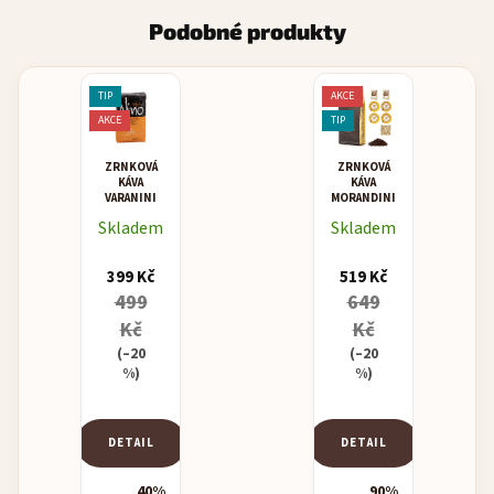
Podobné produkty
TIP
AKCE
AKCE
TIP
ZRNKOVÁ
ZRNKOVÁ
KÁVA
KÁVA
VARANINI
MORANDINI
NINO
MISCELA
Skladem
Skladem
CREMA
ORO -
BAR
ZLATEM
OCENĚNÁ
399 Kč
519 Kč
KÁVA
499
649
Kč
Kč
(–20
(–20
%)
%)
DETAIL
DETAIL
40%
90%