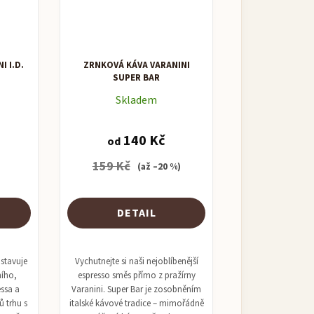
I I.D.
ZRNKOVÁ KÁVA VARANINI
SUPER BAR
Skladem
140 Kč
od
159 Kč
)
(až –20 %)
DETAIL
stavuje
Vychutnejte si naši nejoblíbenější
ního,
espresso směs přímo z pražírny
essa a
Varanini. Super Bar je zosobněním
 trhu s
italské kávové tradice – mimořádně