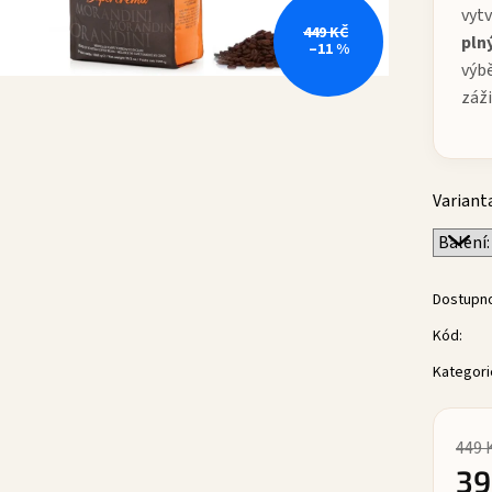
vytv
449 KČ
pln
–11 %
výbě
záži
Variant
Dostupn
Kód:
Kategori
449 
39