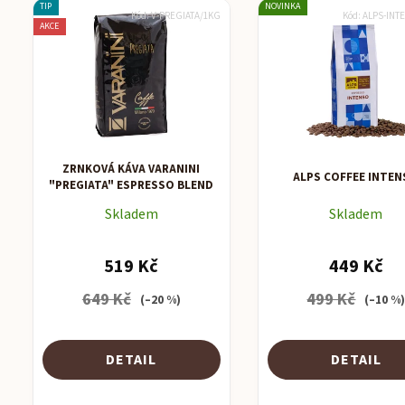
TIP
NOVINKA
Kód:
V-PREGIATA/1KG
Kód:
ALPS-INT
AKCE
ZRNKOVÁ KÁVA VARANINI
ALPS COFFEE INTE
"PREGIATA" ESPRESSO BLEND
Skladem
Skladem
519 Kč
449 Kč
649 Kč
499 Kč
(–20 %)
(–10 %
DETAIL
DETAIL