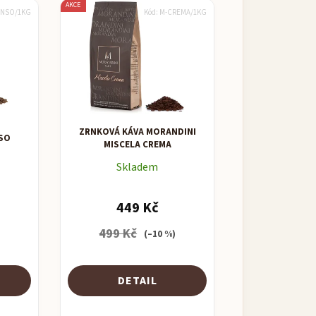
AKCE
ENSO/1KG
Kód:
M-CREMA/1KG
ZRNKOVÁ KÁVA MORANDINI
NSO
MISCELA CREMA
Skladem
449 Kč
499 Kč
)
(–10 %)
DETAIL