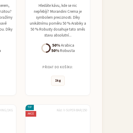
terem,
Hledáte kávu, kde se nic
enzitou?
nepřebíjí? Morandini Crema je
pražírny
symbolem preciznosti. Díky
mavě
unikátnímu poměru 50 % Arabiky a
ou. Díky
50 % Robusty dosahuje tato směs
stavu absolutní...
a
50%
Arabica
a
50%
Robusta
PŘIDAT DO KOŠÍKU:
1kg
TIP
DING/1KG
Kód:
V-SUPER-BAR/250
AKCE