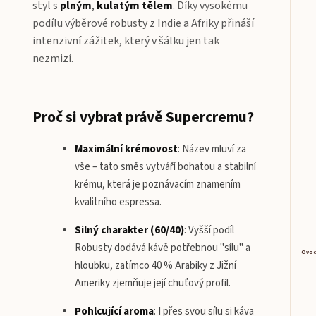
styl s
plným
,
kulatým
tělem
. Díky vysokému
podílu výběrové robusty z Indie a Afriky přináší
intenzivní zážitek, který v šálku jen tak
nezmizí.
Proč si vybrat právě Supercremu?
Maximální krémovost
:
Název mluví za
vše – tato směs vytváří bohatou a stabilní
krému, která je poznávacím znamením
kvalitního espressa.
Silný charakter (60/40)
:
Vyšší podíl
Robusty dodává kávě potřebnou "sílu" a
Ovoc
hloubku, zatímco 40 % Arabiky z Jižní
Ameriky zjemňuje její chuťový profil.
Pohlcující aroma
:
I přes svou sílu si káva