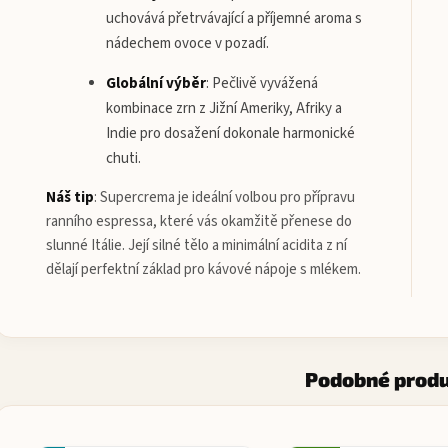
uchovává přetrvávající a příjemné aroma s
nádechem ovoce v pozadí.
Globální výběr
:
Pečlivě vyvážená
kombinace zrn z Jižní Ameriky, Afriky a
Indie pro dosažení dokonale harmonické
chuti.
Náš tip
:
Supercrema je ideální volbou pro přípravu
ranního espressa, které vás okamžitě přenese do
slunné Itálie. Její silné tělo a minimální acidita z ní
dělají perfektní základ pro kávové nápoje s mlékem.
Podobné prod