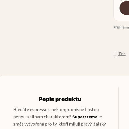
Měrn
Přijímáme
Tisk
Popis produktu
Hledáte espresso s nekompromisně hustou
pěnou a silným charakterem?
Supercrema
je
směs vytvořená pro ty, kteří milují pravý italský