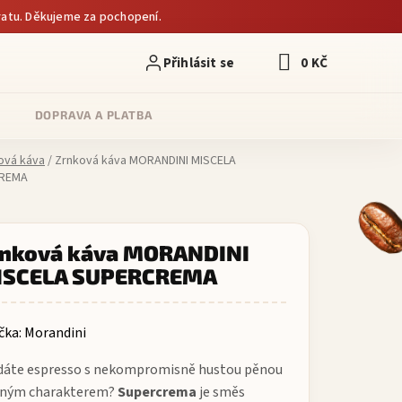
atu. Děkujeme za pochopení.
0 KČ
NÁKUPNÍ KOŠÍK
DOPRAVA A PLATBA
ová káva
/
Zrnková káva MORANDINI MISCELA
REMA
nková káva MORANDINI
ISCELA SUPERCREMA
čka:
Morandini
dáte espresso s nekompromisně hustou pěnou
ilným charakterem?
Supercrema
je směs