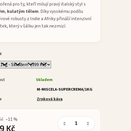
ořená pro ty, kteří milují pravý italský styl s
ým
,
kulatým
tělem
. Díky vysokému podílu
rové robusty z Indie a Afriky přináší intenzivní
tek, který v šálku jen tak nezmizí.
a:
ost
Skladem
M-MISCELA-SUPERCREMA/1KG
e
Zrnková káva
Kč
–11 %
9 Kč