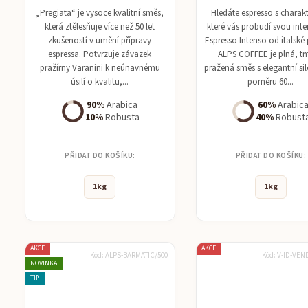
„Pregiata“ je vysoce kvalitní směs,
Hledáte espresso s charak
která ztělesňuje více než 50 let
které vás probudí svou int
zkušeností v umění přípravy
Espresso Intenso od italské 
espressa. Potvrzuje závazek
ALPS COFFEE je plná, t
pražírny Varanini k neúnavnému
pražená směs s elegantní sil
úsilí o kvalitu,...
poměru 60...
90%
Arabica
60%
Arabic
10%
Robusta
40%
Robust
PŘIDAT DO KOŠÍKU:
PŘIDAT DO KOŠÍKU:
1kg
1kg
AKCE
AKCE
Kód:
ALPS-BARMATIC/500
Kód:
V-ID-VEN
NOVINKA
TIP