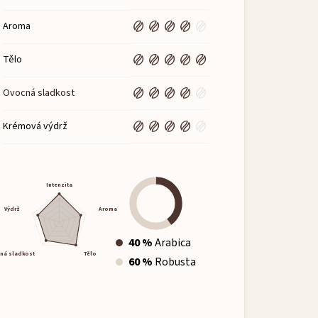
Aroma
Tělo
Ovocná sladkost
Krémová výdrž
Intenzita
Výdrž
Aroma
40 %
Arabica
ná sladkost
Tělo
60 %
Robusta