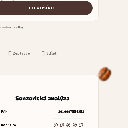
á cena:
DO KOŠÍKU
 online platby
Zeptat se
Sdílet
Senzorická analýza
EAN
8010097554258
Intenzita