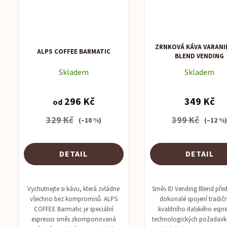
ZRNKOVÁ KÁVA VARANIN
ALPS COFFEE BARMATIC
BLEND VENDING
Skladem
Skladem
296 Kč
349 Kč
od
329 Kč
399 Kč
(–10 %)
(–12 %
DETAIL
DETAIL
Vychutnejte si kávu, která zvládne
Směs ID Vending Blend před
všechno bez kompromisů. ALPS
dokonalé spojení tradič
COFFEE Barmatic je speciální
kvalitního italského espr
espresso směs zkomponovaná
technologických požadavků