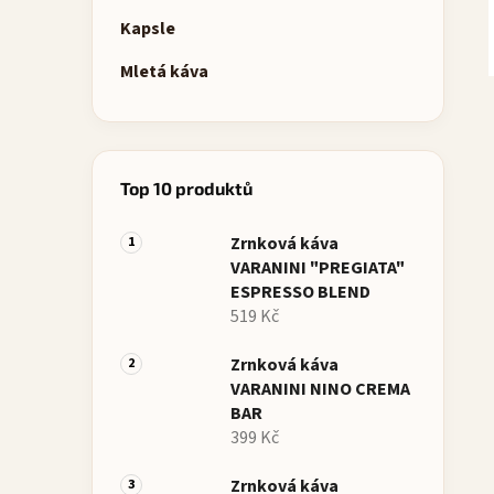
p
Kapsle
a
Mletá káva
n
e
l
Top 10 produktů
Zrnková káva
VARANINI "PREGIATA"
ESPRESSO BLEND
519 Kč
Zrnková káva
VARANINI NINO CREMA
BAR
399 Kč
Zrnková káva