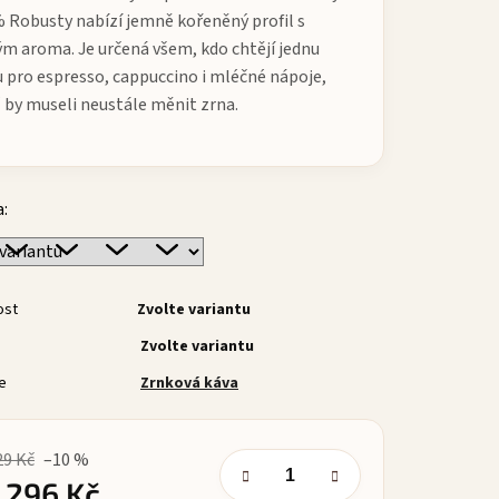
% Robusty nabízí jemně kořeněný profil s
m aroma. Je určená všem, kdo chtějí jednu
 pro espresso, cappuccino i mléčné nápoje,
 by museli neustále měnit zrna.
a:
ost
Zvolte variantu
Zvolte variantu
e
Zrnková káva
29 Kč
–10 %
d
296 Kč