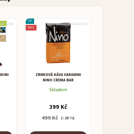
TIP
AFFE/500
Kód:
V-NINO-CREMA-BAR/1KG
AKCE
DINI
ZRNKOVÁ KÁVA VARANINI
NINO CREMA BAR
Skladem
399 Kč
499 Kč
)
(–20 %)