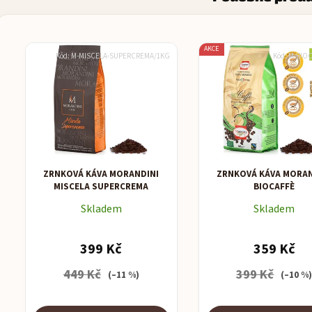
AKCE
Kód:
M-MISCELA-SUPERCREMA/1KG
Kód:
M-BIOC
ZRNKOVÁ KÁVA MORANDINI
ZRNKOVÁ KÁVA MORAN
MISCELA SUPERCREMA
BIOCAFFÈ
Skladem
Skladem
399 Kč
359 Kč
449 Kč
399 Kč
(–11 %)
(–10 %