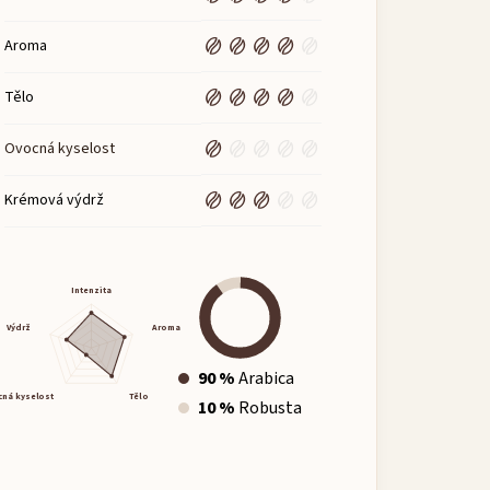
Aroma
Tělo
Ovocná kyselost
Krémová výdrž
Intenzita
Výdrž
Aroma
90 %
Arabica
ná kyselost
Tělo
10 %
Robusta