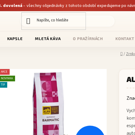
.8. dovolená
– všechny objednávky z tohoto období expedujeme po návr
KAPSLE
MLETÁ KÁVA
O PRAŽÍRNÁCH
KONTAKT
Domů
/
Zrnk
AKCE
AL
NOVINKA
TIP
Zna
Vych
kom
esp
aut