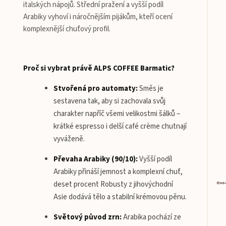
italských nápojů. Střední pražení a vyšší podíl
Arabiky vyhoví i náročnějším pijákům, kteří ocení
komplexnější chuťový profil.
Proč si vybrat právě ALPS COFFEE Barmatic?
Stvořená pro automaty:
Směs je
sestavena tak, aby si zachovala svůj
charakter napříč všemi velikostmi šálků –
krátké espresso i delší café crème chutnají
vyváženě.
Převaha Arabiky (90/10):
Vyšší podíl
Arabiky přináší jemnost a komplexní chuť,
deset procent Robusty z jihovýchodní
Ovoc
Asie dodává tělo a stabilní krémovou pěnu.
Světový původ zrn:
Arabika pochází ze