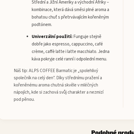
Střední a Jižní Ameriky a východní Afriky –
kombinace, která dává směsi plné aroma a
bohatou chuť s přetrvávajícím kořeněným
podtónem.
Univerzální použití:
Funguje stejně
dobře jako espresso, cappuccino, café
crème, caffè latte i latte macchiato. Jedna
káva pokryje celé ranní i odpolední menu.
Náš tip: ALPS COFFEE Barmatic je „spolehlivý
společník na celý den". Díky střednímu pražení a
kořeněnému aroma chutná skvěle v mléčných
nápojích, kde si zachová svůj charakter a nezmizí
pod pěnou.
Podobné prod