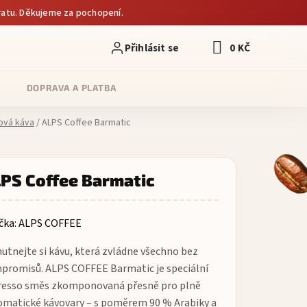
atu. Děkujeme za pochopení.
0 KČ
NÁKUPNÍ KOŠÍK
DOPRAVA A PLATBA
ová káva
/
ALPS Coffee Barmatic
PS Coffee Barmatic
čka:
ALPS COFFEE
utnejte si kávu, která zvládne všechno bez
promisů. ALPS COFFEE Barmatic je speciální
resso směs zkomponovaná přesně pro plně
omatické kávovary – s poměrem 90 % Arabiky a