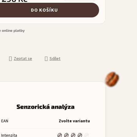
á cena:
DO KOŠÍKU
 online platby
Zeptat se
Sdílet
Senzorická analýza
EAN
Zvolte variantu
Intenzita