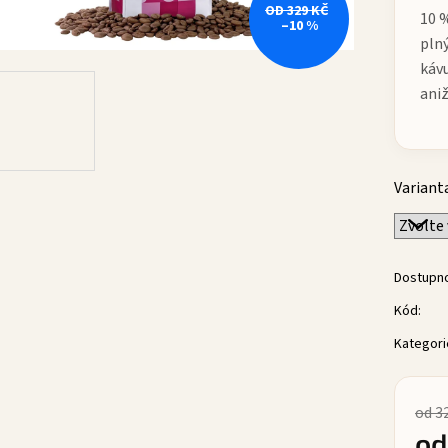
OD 329 KČ
10 
–10 %
plný
kávu
aniž
Variant
Dostupn
Kód:
Kategori
od 3
o