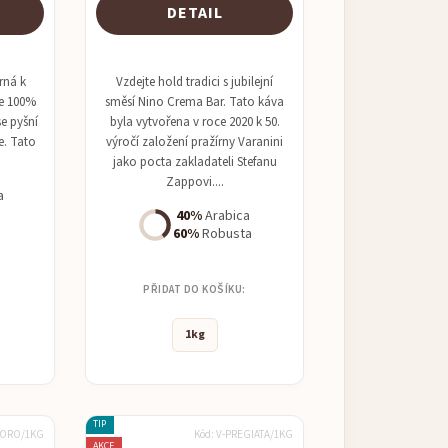
DETAIL
trná k
Vzdejte hold tradici s jubilejní
 je 100%
směsí Nino Crema Bar. Tato káva
se pyšní
byla vytvořena v roce 2020 k 50.
e. Tato
výročí založení pražírny Varanini
jako pocta zakladateli Stefanu
Zappovi....
a
40%
Arabica
60%
Robusta
PŘIDAT DO KOŠÍKU:
1kg
TIP
-ORO/1KG
Kód:
V-PREGIATA/1KG
AKCE