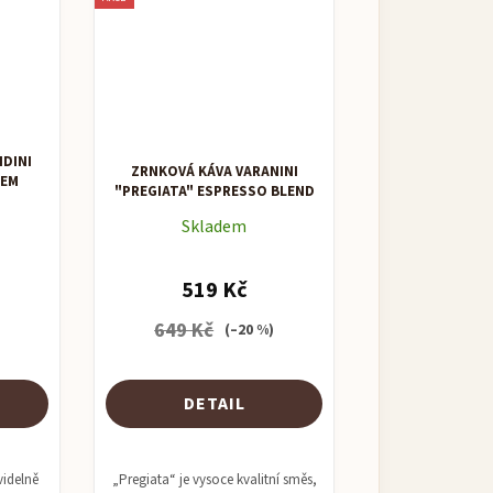
DINI
ZRNKOVÁ KÁVA VARANINI
TEM
"PREGIATA" ESPRESSO BLEND
Skladem
519 Kč
649 Kč
)
(–20 %)
DETAIL
videlně
„Pregiata“ je vysoce kvalitní směs,