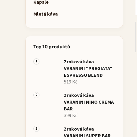
p
Kapsle
a
Mletá káva
n
e
l
Top 10 produktů
Zrnková káva
VARANINI "PREGIATA"
ESPRESSO BLEND
519 Kč
Zrnková káva
VARANINI NINO CREMA
BAR
399 Kč
Zrnková káva
VARANINI SUPER BAR