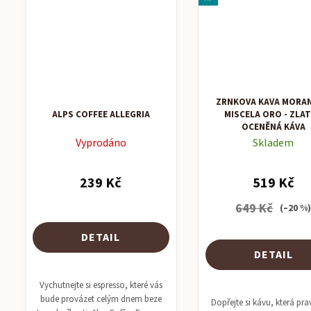
ZRNKOVÁ KÁVA MORAN
ALPS COFFEE ALLEGRIA
MISCELA ORO - ZLA
OCENĚNÁ KÁVA
Vyprodáno
Skladem
239 Kč
519 Kč
649 Kč
(–20 %
DETAIL
DETAIL
Vychutnejte si espresso, které vás
bude provázet celým dnem beze
Dopřejte si kávu, která pra