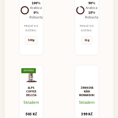
100%
90%
Arabica
Arabica
0%
10%
Robusta
Robusta
PŘIDAT DO
PŘIDAT DO
KOŠÍKU:
KOŠÍKU:
500g
1kg
NOVINKA
ALPS
ZRNKOVÁ
COFFEE
KÁVA
DELIZIA
MORANDINI
MISCELA
Skladem
Skladem
SUPERCREMA
503 Kč
399 Kč