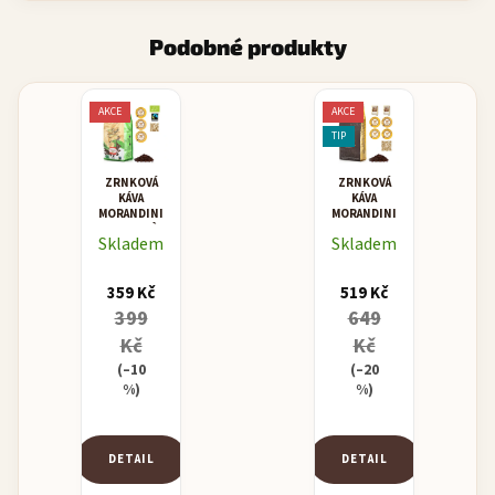
Podobné produkty
AKCE
AKCE
TIP
ZRNKOVÁ
ZRNKOVÁ
KÁVA
KÁVA
MORANDINI
MORANDINI
BIOCAFFÈ
MISCELA
Skladem
Skladem
ORO -
ZLATEM
OCENĚNÁ
359 Kč
519 Kč
KÁVA
399
649
Kč
Kč
(–10
(–20
%)
%)
DETAIL
DETAIL