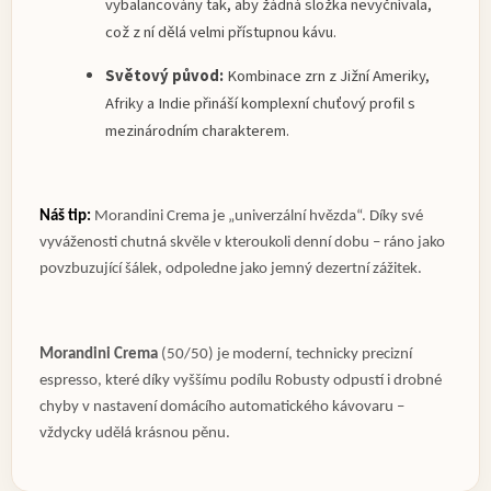
vybalancovány tak, aby žádná složka nevyčnívala,
což z ní dělá velmi přístupnou kávu.
Světový původ:
Kombinace zrn z Jižní Ameriky,
Afriky a Indie přináší komplexní chuťový profil s
mezinárodním charakterem.
Náš tip:
Morandini Crema je „univerzální hvězda“. Díky své
vyváženosti chutná skvěle v kteroukoli denní dobu – ráno jako
povzbuzující šálek, odpoledne jako jemný dezertní zážitek.
Morandini Crema
(50/50) je moderní, technicky precizní
espresso, které díky vyššímu podílu Robusty odpustí i drobné
chyby v nastavení domácího automatického kávovaru –
vždycky udělá krásnou pěnu.