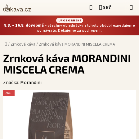
Přejít
Hledat
0 KČ
NÁKUPNÍ KOŠÍ
na
obsah
UPOZORNĚNÍ
8.8. – 16.8. dovolená
– všechny objednávky z tohoto období expedujeme
po návratu. Děkujeme za pochopení.
Domů
/
Zrnková káva
/
Zrnková káva MORANDINI MISCELA CREMA
Zrnková káva MORANDINI
MISCELA CREMA
Značka:
Morandini
AKCE