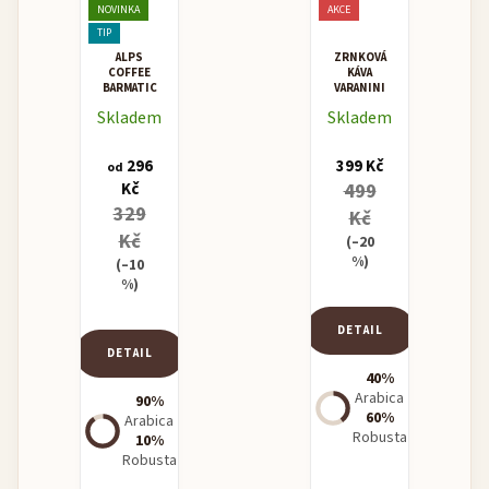
NOVINKA
AKCE
TIP
ALPS
ZRNKOVÁ
COFFEE
KÁVA
BARMATIC
VARANINI
NINO
Skladem
Skladem
CREMA
BAR
296
399 Kč
od
Kč
499
329
Kč
Kč
(–20
%)
(–10
%)
DETAIL
DETAIL
40%
Arabica
90%
60%
Arabica
Robusta
10%
Robusta