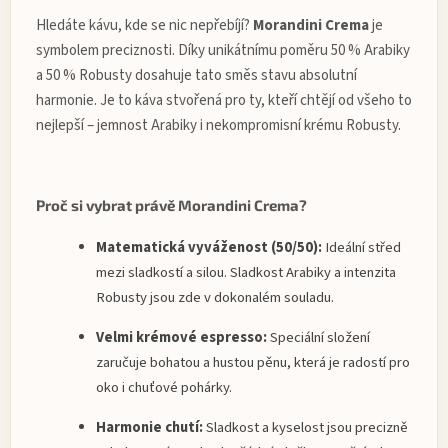
Hledáte kávu, kde se nic nepřebíjí?
Morandini Crema
je
symbolem preciznosti. Díky unikátnímu poměru 50 % Arabiky
a 50 % Robusty dosahuje tato směs stavu absolutní
harmonie. Je to káva stvořená pro ty, kteří chtějí od všeho to
nejlepší – jemnost Arabiky i nekompromisní krému Robusty.
Proč si vybrat právě Morandini Crema?
Matematická vyváženost (50/50):
Ideální střed
mezi sladkostí a silou. Sladkost Arabiky a intenzita
Robusty jsou zde v dokonalém souladu.
Velmi krémové espresso:
Speciální složení
zaručuje bohatou a hustou pěnu, která je radostí pro
oko i chuťové pohárky.
Harmonie chutí:
Sladkost a kyselost jsou precizně