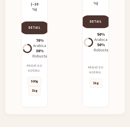
%)
(–10
%)
DETAIL
DETAIL
50%
Arabica
70%
50%
Arabica
Robusta
30%
Robusta
PŘIDAT DO
PŘIDAT DO
KOŠÍKU:
KOŠÍKU:
500g
1kg
1kg
Z