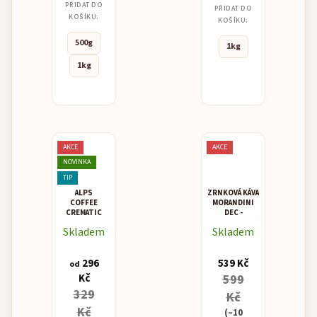
PŘIDAT DO
PŘIDAT DO
KOŠÍKU:
KOŠÍKU:
500g
1kg
1kg
AKCE
AKCE
NOVINKA
TIP
ALPS
ZRNKOVÁ KÁVA
COFFEE
MORANDINI
CREMATIC
DEC -
BEZKOFEINOVÁ
Skladem
Skladem
296
539 Kč
od
Kč
599
329
Kč
Kč
(–10