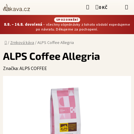
Přejít
Hledat
0 KČ
NÁKUPNÍ KOŠÍ
na
obsah
UPOZORNĚNÍ
8.8. – 16.8. dovolená
– všechny objednávky z tohoto období expedujeme
po návratu. Děkujeme za pochopení.
Domů
/
Zrnková káva
/
ALPS Coffee Allegria
ALPS Coffee Allegria
Značka:
ALPS COFFEE