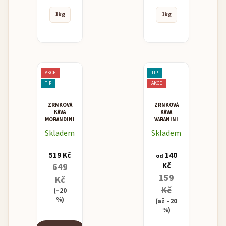
1kg
1kg
AKCE
TIP
TIP
AKCE
ZRNKOVÁ
ZRNKOVÁ
KÁVA
KÁVA
MORANDINI
VARANINI
MISCELA
SUPER
Skladem
Skladem
ORO -
BAR
ZLATEM
OCENĚNÁ
519 Kč
140
KÁVA
od
649
Kč
159
Kč
Kč
(–20
%)
(až –20
%)