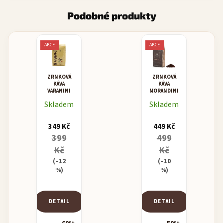
Podobné produkty
AKCE
AKCE
ZRNKOVÁ
ZRNKOVÁ
KÁVA
KÁVA
VARANINI
MORANDINI
I.D.
MISCELA
Skladem
Skladem
BLEND
CREMA
VENDING
349 Kč
449 Kč
399
499
Kč
Kč
(–12
(–10
%)
%)
DETAIL
DETAIL