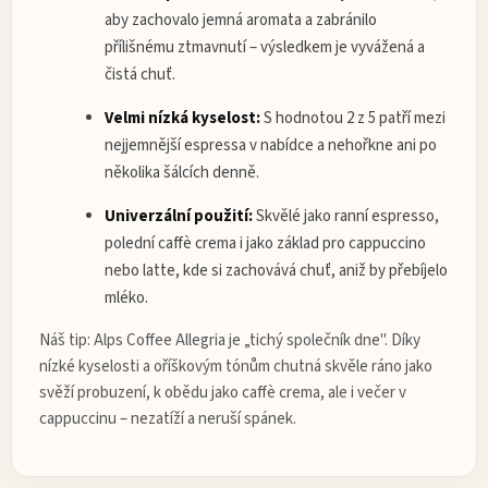
aby zachovalo jemná aromata a zabránilo
přílišnému ztmavnutí – výsledkem je vyvážená a
čistá chuť.
Velmi nízká kyselost:
S hodnotou 2 z 5 patří mezi
nejjemnější espressa v nabídce a nehořkne ani po
několika šálcích denně.
Univerzální použití:
Skvělé jako ranní espresso,
polední caffè crema i jako základ pro cappuccino
nebo latte, kde si zachovává chuť, aniž by přebíjelo
mléko.
Náš tip: Alps Coffee Allegria je „tichý společník dne". Díky
nízké kyselosti a oříškovým tónům chutná skvěle ráno jako
svěží probuzení, k obědu jako caffè crema, ale i večer v
cappuccinu – nezatíží a neruší spánek.