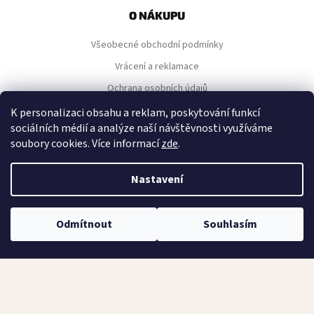
p
O NÁKUPU
a
Všeobecné obchodní podmínky
t
í
Vrácení a reklamace
Ochrana osobních údajů
Nastavení cookies
K personalizaci obsahu a reklam, poskytování funkcí
sociálních médií a analýze naší návštěvnosti využíváme
soubory cookies. Více informací
zde
.
NAVIGACE
Nastavení
Kontakt
Náš výběr
Odmítnout
Souhlasím
Všechny produkty
KONTAKT