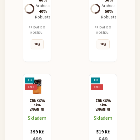
60%
50%
Arabica
Arabica
40%
50%
Robusta
Robusta
PŘIDAT DO
PŘIDAT DO
KOŠÍKU:
KOŠÍKU:
1kg
1kg
TIP
TIP
AKCE
AKCE
ZRNKOVÁ
ZRNKOVÁ
KÁVA
KÁVA
VARANINI
VARANINI
NINO
"PREGIATA"
Skladem
Skladem
CREMA
ESPRESSO
BAR
BLEND
399 Kč
519 Kč
499
649