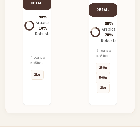
DETAIL
DETAIL
90%
Arabica
80%
10%
Arabica
Robusta
20%
Robusta
PŘIDAT DO
KOŠÍKU:
PŘIDAT DO
KOŠÍKU:
250g
1kg
500g
1kg
Z
á