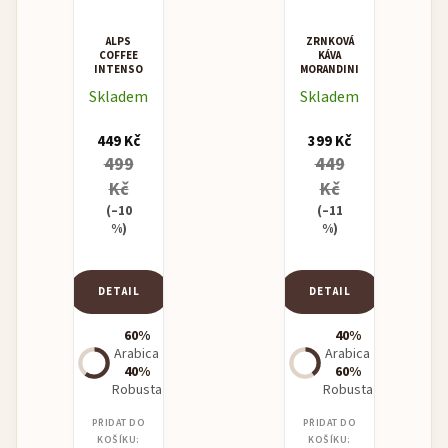
ALPS
ZRNKOVÁ
COFFEE
KÁVA
INTENSO
MORANDINI
MISCELA
Skladem
Skladem
SUPERCREMA
449 Kč
399 Kč
499
449
Kč
Kč
(–10
(–11
%)
%)
DETAIL
DETAIL
60%
40%
Arabica
Arabica
40%
60%
Robusta
Robusta
PŘIDAT DO
PŘIDAT DO
KOŠÍKU:
KOŠÍKU: