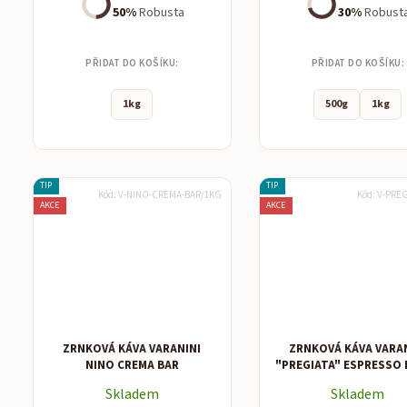
50%
Robusta
30%
Robust
PŘIDAT DO KOŠÍKU:
PŘIDAT DO KOŠÍKU:
1kg
500g
1kg
TIP
TIP
Kód:
V-NINO-CREMA-BAR/1KG
Kód:
V-PRE
AKCE
AKCE
ZRNKOVÁ KÁVA VARANINI
ZRNKOVÁ KÁVA VARA
NINO CREMA BAR
"PREGIATA" ESPRESSO
Skladem
Skladem