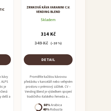
ZRNKOVÁ KÁVA VARANINI C.V.
TIC
VENDING BLEND
Skladem
314 Kč
349 Kč
)
(–10 %)
DETAIL
ek kávy
Proměňte každou kávovou
h. ALPS
přestávku v kanceláři nebo veřejném
ic je
prostoru v prémiový zážitek. CV –
vržená
Vending Blend je výsledkem spojení
 delší a
tradičního italského řemesla a...
60%
Arabica
40%
Robusta
a