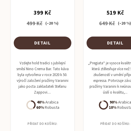
399 Kč
519 Kč
499 Kč
649 Kč
(–20 %)
(–20 %
DETAIL
DETAIL
Vzdejte hold tradici s jubilejní
„Pregiata“ je vysoce kvalit
směsí Nino Crema Bar. Tato káva
která ztělesňuje více než 
byla vytvořena v roce 2020 k 50.
zkušeností v umění příp
výročí založení pražírny Varanini
espressa. Potvrzuje záv
jako pocta zakladateli Stefanu
pražírny Varanini k neún
Zappovi....
úsilí o kvalitu,...
40%
Arabica
90%
Arabic
60%
Robusta
10%
Robust
PŘIDAT DO KOŠÍKU:
PŘIDAT DO KOŠÍKU: