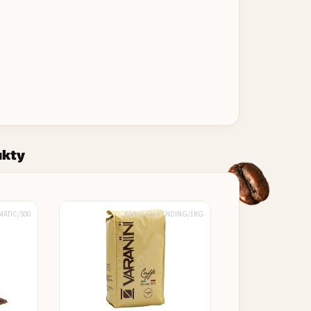
ukty
MATIC/500
Kód:
V-CV-VENDING/1KG