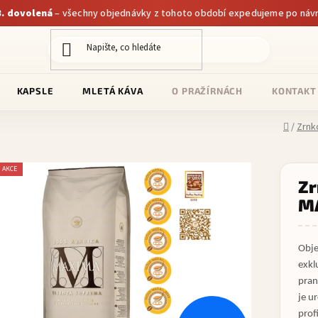
.8. dovolená
– všechny objednávky z tohoto období expedujeme po návr
KAPSLE
MLETÁ KÁVA
O PRAŽÍRNÁCH
KONTAKT
Domů
/
Zrnk
AKCE
Zr
M
Obje
exkl
pran
je u
prof