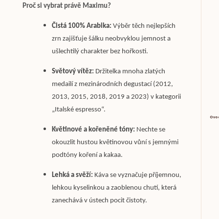
Proč si vybrat právě Maximu?
Čistá 100% Arabika:
Výběr těch nejlepších
zrn zajišťuje šálku neobvyklou jemnost a
ušlechtilý charakter bez hořkosti.
Světový vítěz:
Držitelka mnoha zlatých
medailí z mezinárodních degustací (2012,
2013, 2015, 2018, 2019 a 2023) v kategorii
„Italské espresso“.
Ovoc
Květinové a kořeněné tóny:
Nechte se
okouzlit hustou květinovou vůní s jemnými
podtóny koření a kakaa.
Lehká a svěží:
Káva se vyznačuje příjemnou,
lehkou kyselinkou a zaoblenou chutí, která
zanechává v ústech pocit čistoty.