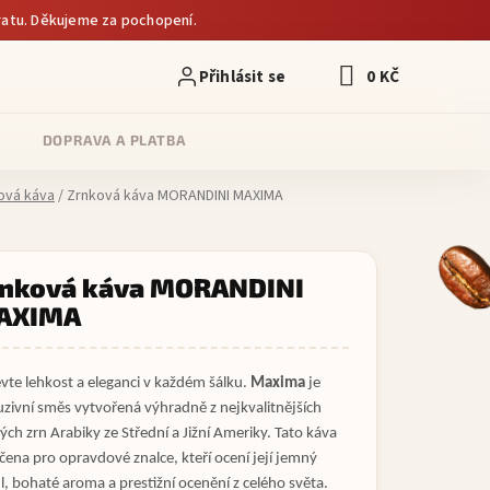
atu. Děkujeme za pochopení.
0 KČ
NÁKUPNÍ KOŠÍK
DOPRAVA A PLATBA
ová káva
/
Zrnková káva MORANDINI MAXIMA
nková káva MORANDINI
AXIMA
vte lehkost a eleganci v každém šálku.
Maxima
je
uzivní směs vytvořená výhradně z nejkvalitnějších
ých zrn Arabiky ze Střední a Jižní Ameriky. Tato káva
rčena pro opravdové znalce, kteří ocení její jemný
il, bohaté aroma a prestižní ocenění z celého světa.