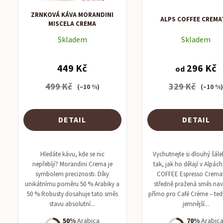
ZRNKOVÁ KÁVA MORANDINI
ALPS COFFEE CREMA
MISCELA CREMA
Skladem
Skladem
449 Kč
296 Kč
od
499 Kč
329 Kč
(–10 %)
(–10 %
DETAIL
DETAIL
Hledáte kávu, kde se nic
Vychutnejte si dlouhý šál
nepřebíjí? Morandini Crema je
tak, jak ho dělají v Alpác
symbolem preciznosti. Díky
COFFEE Espresso Cremat
unikátnímu poměru 50 % Arabiky a
středně pražená směs na
50 % Robusty dosahuje tato směs
přímo pro Café Crème – tedy
stavu absolutní...
jemnější...
50%
Arabica
70%
Arabic