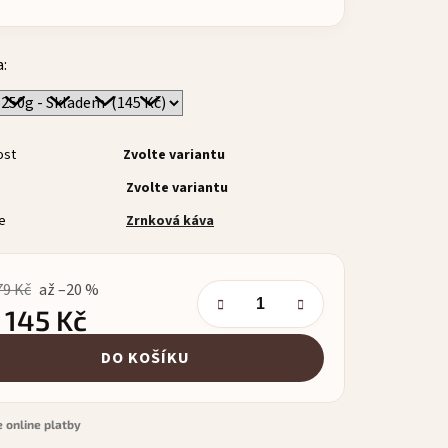
a:
ost
Zvolte variantu
Zvolte variantu
e
Zrnková káva
79 Kč
až –20 %
d
145 Kč
á cena:
DO KOŠÍKU
 online platby