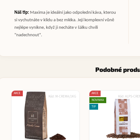
Náš tip:
Maxima je ideální jako odpolední káva, kterou
si vychutnáte v klidu a bez mléka. Její komplexní vůně
nejlépe vynikne, když ji necháte v šálku chvíli
"nadechnout".
Podobné prod
AKCE
AKCE
Kód:
M-CREMA/1KG
Kód:
ALPS-CRE
NOVINKA
TIP