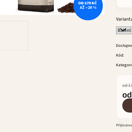
OD 179 KČ
AŽ –20 %
Variant
Dostupn
Kód:
Kategori
od 1
o
Měrn
Přijímáme