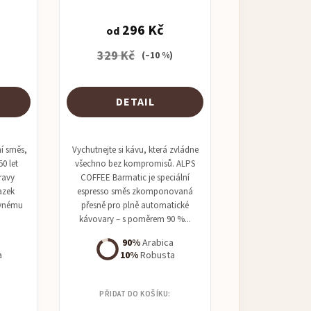
296 Kč
od
329 Kč
)
(–10 %)
DETAIL
ní směs,
Vychutnejte si kávu, která zvládne
50 let
všechno bez kompromisů. ALPS
ravy
COFFEE Barmatic je speciální
azek
espresso směs zkomponovaná
avnému
přesně pro plně automatické
kávovary – s poměrem 90 %...
a
90%
Arabica
a
10%
Robusta
PŘIDAT DO KOŠÍKU: