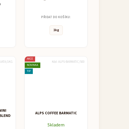
a
PŘIDAT DO KOŠÍKU:
1kg
AKCE
GIATA/1KG
Kód:
ALPS-BARMATIC/500
NOVINKA
TIP
NINI
ALPS COFFEE BARMATIC
 BLEND
Skladem