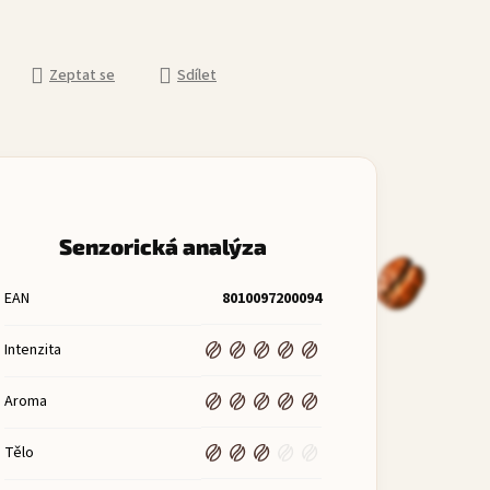
Zeptat se
Sdílet
Senzorická analýza
EAN
8010097200094
Intenzita
Aroma
Tělo