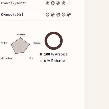
Ovocná kyselost
Krémová výdrž
Intenzita
Výdrž
Aroma
100 %
Arabica
ná kyselost
Tělo
0 %
Robusta