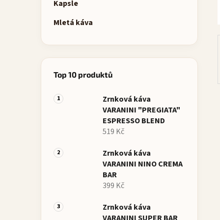
p
Kapsle
a
Mletá káva
n
e
l
Top 10 produktů
Zrnková káva
VARANINI "PREGIATA"
ESPRESSO BLEND
519 Kč
Zrnková káva
VARANINI NINO CREMA
BAR
399 Kč
Zrnková káva
VARANINI SUPER BAR