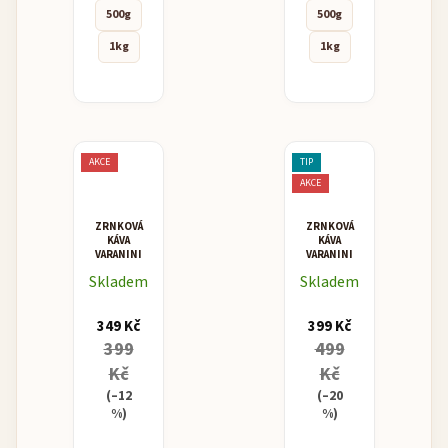
500g
500g
1kg
1kg
AKCE
TIP
AKCE
ZRNKOVÁ
ZRNKOVÁ
KÁVA
KÁVA
VARANINI
VARANINI
I.D.
NINO
Skladem
Skladem
BLEND
CREMA
VENDING
BAR
349 Kč
399 Kč
399
499
Kč
Kč
(–12
(–20
%)
%)