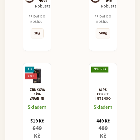
40%
0%
Robusta
Robusta
PŘIDAT DO
PŘIDAT DO
KOŠÍKU:
KOŠÍKU:
1kg
500g
TIP
NOVINKA
AKCE
ZRNKOVÁ
ALPS
KÁVA
COFFEE
VARANINI
INTENSO
"PREGIATA"
Skladem
Skladem
ESPRESSO
BLEND
519 Kč
449 Kč
649
499
Kč
Kč