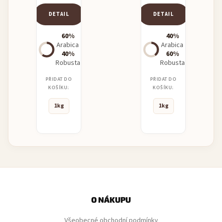
DETAIL
DETAIL
60%
40%
Arabica
Arabica
40%
60%
Robusta
Robusta
PŘIDAT DO
PŘIDAT DO
KOŠÍKU:
KOŠÍKU:
1kg
1kg
Z
á
p
O NÁKUPU
a
Všeobecné obchodní podmínky