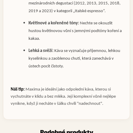
mezinárodních degustací (2012, 2013, 2015, 2018,
2019 a 2023) v kategorii „Italské espresso“.
Květinové a kořeněné tóny:
Nechte se okouzlit
hustou květinovou vůní s jemnými podtóny koření a
kakaa.
Lehká a svěží:
Káva se vyznačuje příjemnou, lehkou
kyselinkou a zaoblenou chutí, která zanechává v
ústech pocit čistoty.
Náš tip:
Maxima je ideální jako odpolední káva, kterou si
vychutnáte v klidu a bez mléka. Její komplexní vůně nejlépe
vynikne, když ji necháte v šálku chvíli "nadechnout".
Podobné produkty