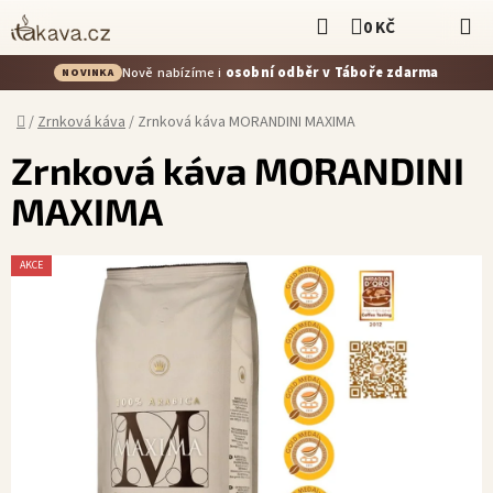
Přejít
Hledat
0 KČ
NÁKUPNÍ KOŠÍ
na
obsah
Nově nabízíme i
osobní odběr v Táboře zdarma
NOVINKA
Domů
/
Zrnková káva
/
Zrnková káva MORANDINI MAXIMA
Zrnková káva MORANDINI
MAXIMA
AKCE