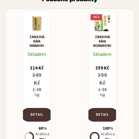
AKCE
ZRNKOVÁ
ZRNKOVÁ
KÁVA
KÁVA
VARANINI
MORANDINI
C.V.
BIOCAFFÈ
Skladem
Skladem
VENDING
BLEND
314 Kč
359 Kč
349
399
Kč
Kč
(–10
(–10
%)
%)
DETAIL
DETAIL
60%
100%
Arabica
Arabica