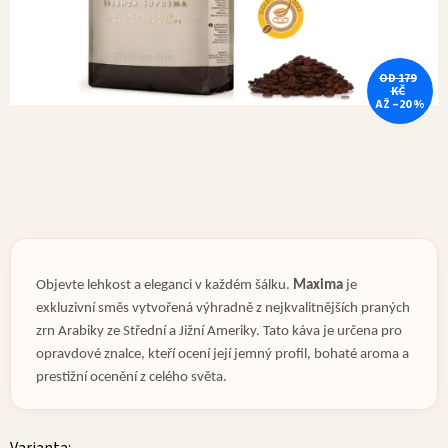
OD 179
KČ
AŽ –20 %
Objevte lehkost a eleganci v každém šálku.
Maxima
je
exkluzivní směs vytvořená výhradně z nejkvalitnějších praných
zrn Arabiky ze Střední a Jižní Ameriky. Tato káva je určena pro
opravdové znalce, kteří ocení její jemný profil, bohaté aroma a
prestižní ocenění z celého světa.