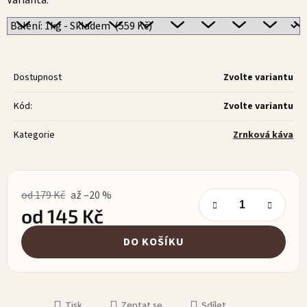
Varianta:
Dostupnost
Zvolte variantu
Kód:
Zvolte variantu
Kategorie
Zrnková káva
od 179 Kč
až –20 %
od
145 Kč
Měrná cena:
DO KOŠÍKU
Tisk
Zeptat se
Sdílet