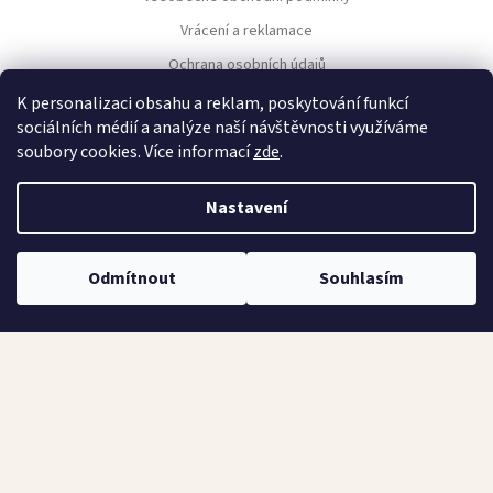
t
í
Vrácení a reklamace
Ochrana osobních údajů
Nastavení cookies
K personalizaci obsahu a reklam, poskytování funkcí
sociálních médií a analýze naší návštěvnosti využíváme
soubory cookies. Více informací
zde
.
NAVIGACE
Nastavení
Kontakt
Náš výběr
Odmítnout
Souhlasím
Všechny produkty
KONTAKT
Martin Prošek
IČO: 67156886