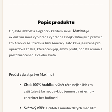
Popis produktu
Objevte lehkost a eleganci v každém šálku.
Maxima
je
exkluzivní směs vytvořená výhradně z nejkvalitnějších praných
zrn Arabiky ze Střední a Jižní Ameriky. Tato káva je určena pro
opravdové znalce, kteří ocení její jemný profil, bohaté aroma a
prestižní ocenění z celého světa.
Proč si vybrat právě Maximu?
Čistá 100% Arabika:
Výběr těch nejlepších zrn
zajišťuje šálku neobvyklou jemnost a ušlechtilý
charakter bez hořkosti.
Světový vítěz:
Držitelka mnoha zlatých medailí z