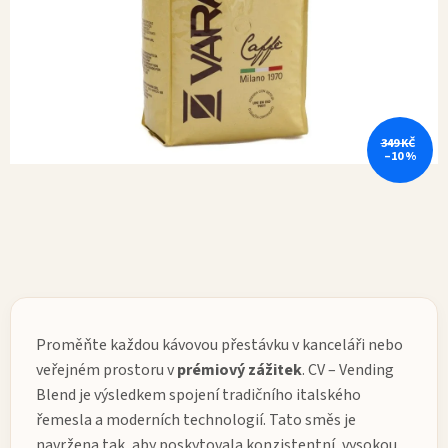
349 KČ
–10 %
Proměňte každou kávovou přestávku v kanceláři nebo
veřejném prostoru v
prémiový zážitek
.
CV – Vending
Blend
je výsledkem spojení tradičního italského
řemesla a moderních technologií. Tato směs je
navržena tak, aby poskytovala konzistentní, vysokou