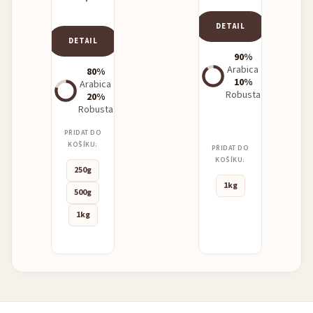
DETAIL
DETAIL
90%
Arabica
80%
10%
Arabica
Robusta
20%
Robusta
PŘIDAT DO
KOŠÍKU:
PŘIDAT DO
KOŠÍKU:
250g
1kg
500g
1kg
Z