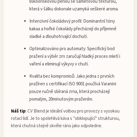
lískooříškovou pěnou se sametovou texturou,
která v šálku dokonale uzamyká veškeré aroma.
Intenzivní čokoládový profil:
Dominantní tóny
kakaa a hořké čokolády přecházejí do příjemně
sladké a dlouhotrvající dochuti.
Optimalizováno pro automaty:
Specifický bod
pražení a výběr zrn zaručují hladký proces mletí i
vaření a eliminují výkyvy v chuti.
Kvalita bez kompromisů:
Jako jedna z prvních
pražíren s certifikací ISO 9001 používá Varanini
pouze ručně sbíraná zrna, která procházejí
pomalým, 20minutovým pražením.
Náš tip
:
CV Blend je ideální volbou pro provozy s vysokou
rotací lidí. Je to spolehlivá káva s "obklopující" strukturou,
která chutná stejně skvěle ráno jako odpoledne.