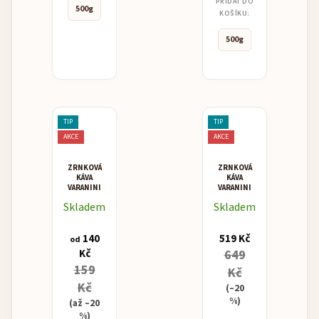
PŘIDAT DO
500g
KOŠÍKU:
500g
TIP
TIP
AKCE
AKCE
ZRNKOVÁ
ZRNKOVÁ
KÁVA
KÁVA
VARANINI
VARANINI
SUPER
"PREGIATA"
Skladem
Skladem
BAR
ESPRESSO
BLEND
140
519 Kč
od
Kč
649
159
Kč
Kč
(–20
%)
(až –20
%)