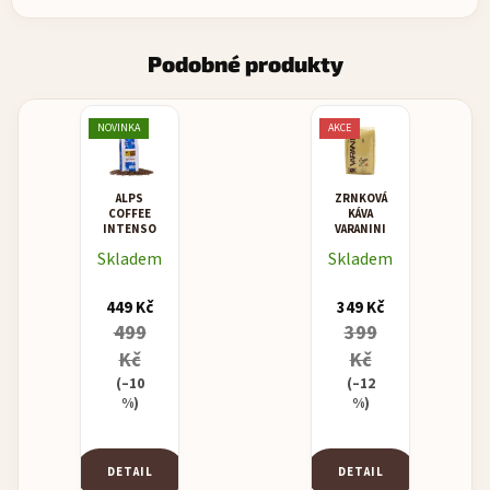
Podobné produkty
NOVINKA
AKCE
ALPS
ZRNKOVÁ
COFFEE
KÁVA
INTENSO
VARANINI
I.D.
Skladem
Skladem
BLEND
VENDING
449 Kč
349 Kč
499
399
Kč
Kč
(–10
(–12
%)
%)
DETAIL
DETAIL