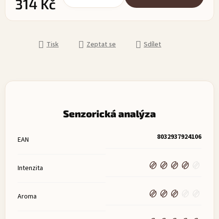
314 Kč
Měrná cena:
Tisk
Zeptat se
Sdílet
Senzorická analýza
8032937924106
EAN
Intenzita
Aroma