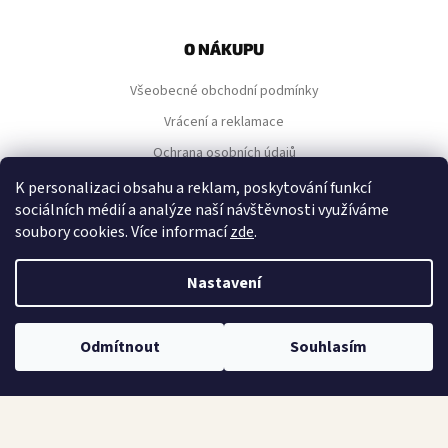
á
p
O NÁKUPU
a
Všeobecné obchodní podmínky
t
í
Vrácení a reklamace
Ochrana osobních údajů
Nastavení cookies
K personalizaci obsahu a reklam, poskytování funkcí
sociálních médií a analýze naší návštěvnosti využíváme
soubory cookies. Více informací
zde
.
NAVIGACE
Nastavení
Kontakt
Náš výběr
Odmítnout
Souhlasím
Všechny produkty