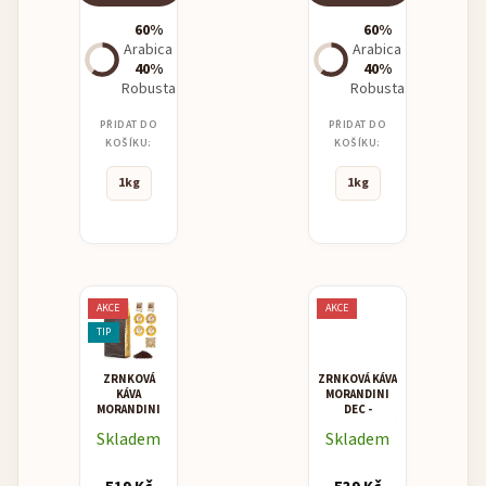
60%
60%
Arabica
Arabica
40%
40%
Robusta
Robusta
PŘIDAT DO
PŘIDAT DO
KOŠÍKU:
KOŠÍKU:
1kg
1kg
AKCE
AKCE
TIP
ZRNKOVÁ
ZRNKOVÁ KÁVA
KÁVA
MORANDINI
MORANDINI
DEC -
MISCELA
BEZKOFEINOVÁ
Skladem
Skladem
ORO -
ZLATEM
OCENĚNÁ
KÁVA