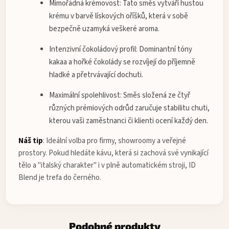
Mimořádná krémovost:
Tato směs vytváří hustou
krému v barvě lískových oříšků, která v sobě
bezpečně uzamyká veškeré aroma.
Intenzivní čokoládový profil:
Dominantní tóny
kakaa a hořké čokolády se rozvíjejí do příjemně
hladké a přetrvávající dochuti.
Maximální spolehlivost:
Směs složená ze čtyř
různých prémiových odrůd zaručuje stabilitu chuti,
kterou vaši zaměstnanci či klienti ocení každý den.
Náš tip
:
Ideální volba pro firmy, showroomy a veřejné
prostory. Pokud hledáte kávu, která si zachová své vynikající
tělo a "italský charakter" i v plně automatickém stroji, ID
Blend je trefa do černého.
Podobné produkty