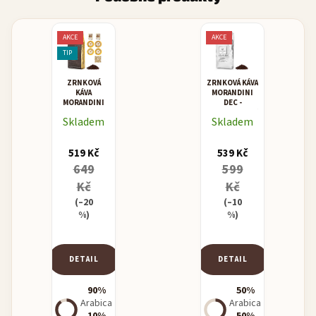
AKCE
AKCE
TIP
ZRNKOVÁ
ZRNKOVÁ KÁVA
KÁVA
MORANDINI
MORANDINI
DEC -
MISCELA
BEZKOFEINOVÁ
Skladem
Skladem
ORO -
ZLATEM
OCENĚNÁ
519 Kč
539 Kč
KÁVA
649
599
Kč
Kč
(–20
(–10
%)
%)
DETAIL
DETAIL
90%
50%
Arabica
Arabica