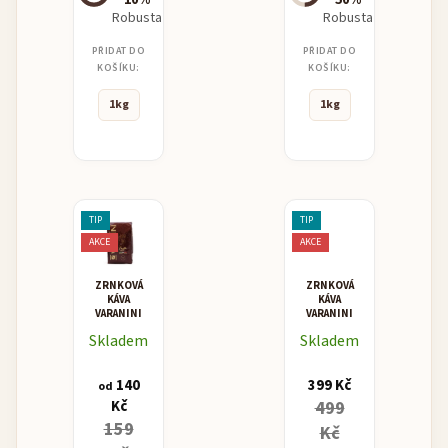
10%
50%
Robusta
Robusta
PŘIDAT DO
PŘIDAT DO
KOŠÍKU:
KOŠÍKU:
1kg
1kg
TIP
TIP
AKCE
AKCE
ZRNKOVÁ
ZRNKOVÁ
KÁVA
KÁVA
VARANINI
VARANINI
SUPER
NINO
Skladem
Skladem
BAR
CREMA
BAR
140
399 Kč
od
Kč
499
159
Kč