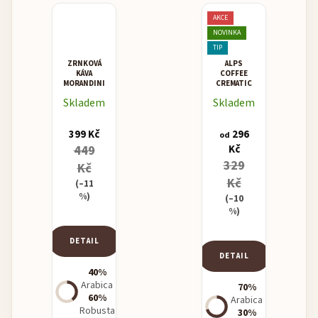
AKCE
NOVINKA
TIP
ZRNKOVÁ
ALPS
KÁVA
COFFEE
MORANDINI
CREMATIC
MISCELA
Skladem
Skladem
SUPERCREMA
399 Kč
296
od
449
Kč
329
Kč
Kč
(–11
%)
(–10
%)
DETAIL
DETAIL
40%
Arabica
70%
60%
Arabica
Robusta
30%