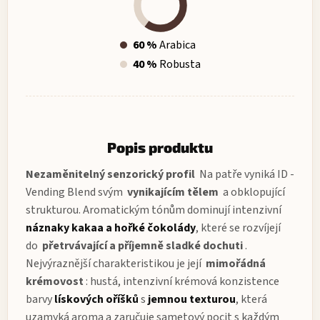
60 %
Arabica
40 %
Robusta
Popis produktu
Nezaměnitelný senzorický profil
Na patře vyniká ID -
Vending Blend svým
vynikajícím tělem
a obklopující
strukturou. Aromatickým tónům dominují intenzivní
náznaky kakaa a hořké čokolády
, které se rozvíjejí
do
přetrvávající a příjemně sladké dochuti
.
Nejvýraznější charakteristikou je její
mimořádná
krémovost
: hustá, intenzivní krémová konzistence
barvy
lískových oříšků
s
jemnou texturou
, která
uzamyká aroma a zaručuje sametový pocit s každým