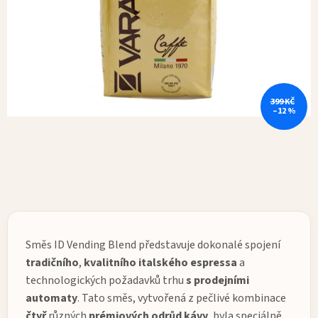
399 KČ
–12 %
Směs ID Vending Blend představuje dokonalé spojení
tradičního
,
kvalitního
italského
espressa
a
technologických požadavků trhu
s prodejními
automaty
. Tato směs, vytvořená z pečlivé kombinace
čtyř
různých
prémiových
odrůd
kávy
, byla speciálně