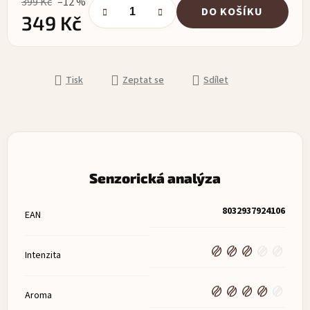
399 Kč
–12 %
DO KOŠÍKU
349 Kč
Měrná cena:
Tisk
Zeptat se
Sdílet
Senzorická analýza
8032937924106
EAN
Intenzita
Aroma