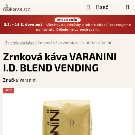
Přejít
Hledat
0 KČ
NÁKUPNÍ KOŠÍ
na
obsah
UPOZORNĚNÍ
8.8. – 16.8. dovolená
– všechny objednávky z tohoto období expedujeme
po návratu. Děkujeme za pochopení.
Domů
/
Zrnková káva
/
Zrnková káva VARANINI I.D. BLEND VENDING
Zrnková káva VARANINI
I.D. BLEND VENDING
Značka:
Varanini
AKCE