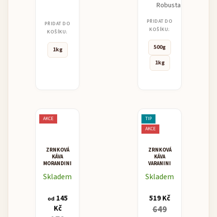
Robusta
PŘIDAT DO
PŘIDAT DO
KOŠÍKU:
KOŠÍKU:
500g
1kg
1kg
AKCE
TIP
AKCE
ZRNKOVÁ
ZRNKOVÁ
KÁVA
KÁVA
MORANDINI
VARANINI
MAXIMA
"PREGIATA"
Skladem
Skladem
ESPRESSO
BLEND
145
519 Kč
od
Kč
649