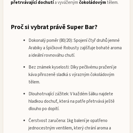
přetrvávající dochutí
a vyváženým
čokoládovým
tělem.
Proč si vybrat právě Super Bar?
Dokonalý poměr (80/20):
Spojení čtyř druhů jemné
Arabiky a špičkové Robusty zajišťuje bohaté aroma
a ideální rovnováhu chutí.
Bez známek kyselosti:
Díky pečlivému pražení je
káva přirozeně sladká s výrazným čokoládovým
tělem.
Dlouhotrvající zážitek:
V každém šálku najdete
hladkou dochuť, která na patře přetrvává ještě
dlouho po dopití.
Čerstvost zaručena:
1kg balení je opatřeno
jednocestným ventilem, který chrání aroma a