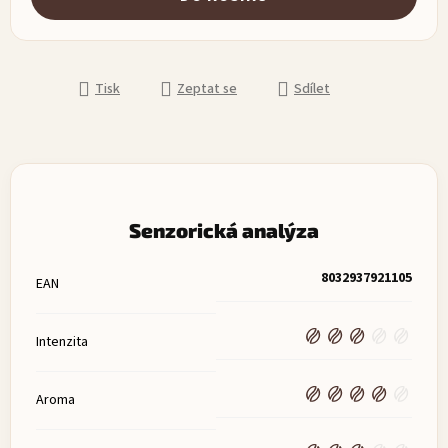
Tisk
Zeptat se
Sdílet
Senzorická analýza
8032937921105
EAN
Intenzita
Aroma