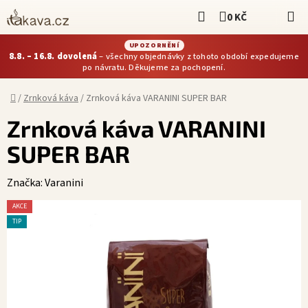
Přejít
Hledat
0 KČ
NÁKUPNÍ KOŠÍ
na
obsah
UPOZORNĚNÍ
8.8. – 16.8. dovolená
– všechny objednávky z tohoto období expedujeme
po návratu. Děkujeme za pochopení.
Domů
/
Zrnková káva
/
Zrnková káva VARANINI SUPER BAR
Zrnková káva VARANINI
SUPER BAR
Značka:
Varanini
AKCE
TIP