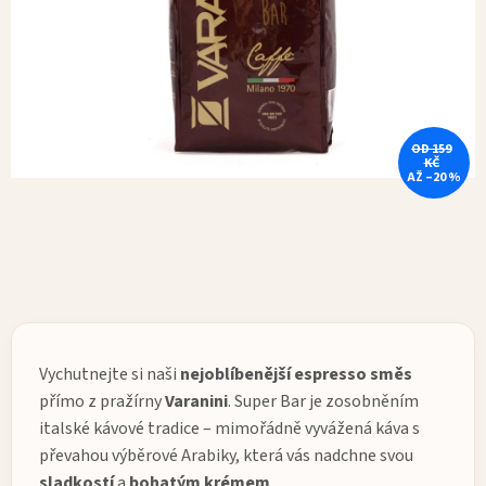
OD 159
KČ
AŽ –20 %
Vychutnejte si naši
nejoblíbenější
espresso
směs
přímo z pražírny
Varanini
.
Super Bar
je zosobněním
italské kávové tradice – mimořádně vyvážená káva s
převahou výběrové Arabiky, která vás nadchne svou
sladkostí
a
bohatým
krémem
.