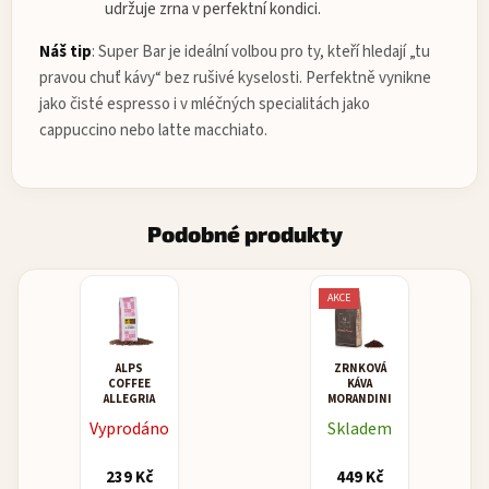
udržuje zrna v perfektní kondici.
Náš tip
:
Super Bar je ideální volbou pro ty, kteří hledají „tu
pravou chuť kávy“ bez rušivé kyselosti. Perfektně vynikne
jako čisté espresso i v mléčných specialitách jako
cappuccino nebo latte macchiato.
Podobné produkty
AKCE
ALPS
ZRNKOVÁ
COFFEE
KÁVA
ALLEGRIA
MORANDINI
MISCELA
Vyprodáno
Skladem
CREMA
239 Kč
449 Kč