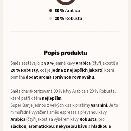
80 %
Arabica
20 %
Robusta
Popis produktu
Směs sestávající z
80 %
jemné kávy
Arabica
(čtyři jakosti) a
20 % Robusty
, což je
jedna z nejlepších jakostí
, která
pomáhá
dodat aroma správnou rovnováhu
.
Směs charakterizovaná 80 % kávy Arabica a 20 % Robusta,
které patří k těm
nejlepším
.
Super Bar je jednou z velkých klasik pražírny
Varanini
. Je to
mimořádně vyvážená směs espressa s převahou kávy
Arabica
(čtyři jakosti) a výběrem kávy
Robusta
, pro
sladkou
,
aromatickou
,
nekyselou
kávu
s
hladkou a