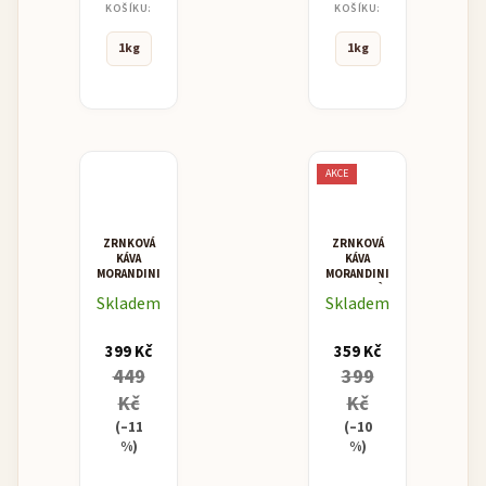
KOŠÍKU:
KOŠÍKU:
1kg
1kg
AKCE
ZRNKOVÁ
ZRNKOVÁ
KÁVA
KÁVA
MORANDINI
MORANDINI
MISCELA
BIOCAFFÈ
Skladem
Skladem
SUPERCREMA
399 Kč
359 Kč
449
399
Kč
Kč
(–11
(–10
%)
%)