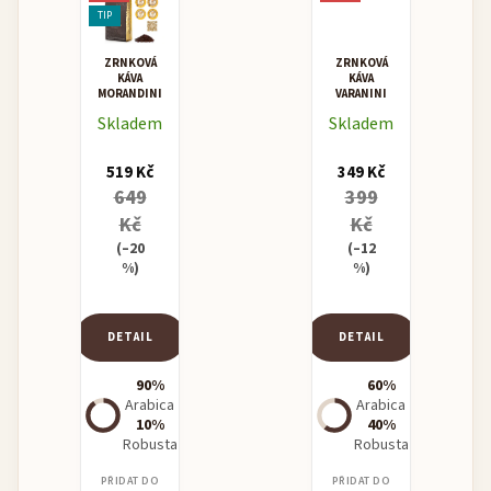
TIP
ZRNKOVÁ
ZRNKOVÁ
KÁVA
KÁVA
MORANDINI
VARANINI
MISCELA
I.D.
Skladem
Skladem
ORO -
BLEND
ZLATEM
VENDING
OCENĚNÁ
519 Kč
349 Kč
KÁVA
649
399
Kč
Kč
(–20
(–12
%)
%)
DETAIL
DETAIL
90%
60%
Arabica
Arabica
10%
40%
Robusta
Robusta
PŘIDAT DO
PŘIDAT DO