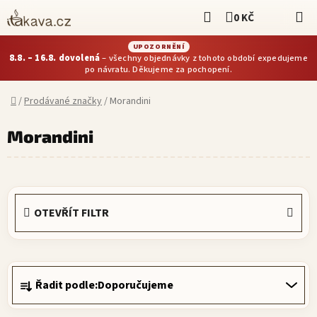
Přejít
Hledat
0 KČ
NÁKUPNÍ KOŠÍ
na
obsah
UPOZORNĚNÍ
8.8. – 16.8. dovolená
– všechny objednávky z tohoto období expedujeme
po návratu. Děkujeme za pochopení.
Domů
/
Prodávané značky
/
Morandini
Morandini
OTEVŘÍT FILTR
Řadit podle:
Doporučujeme
Ř
a