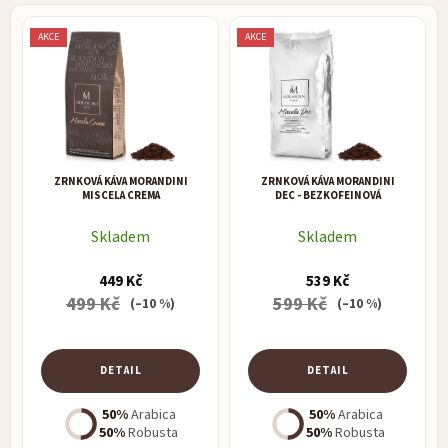
z
e
AKCE
AKCE
V
n
ý
í
p
p
i
r
s
o
p
d
r
ZRNKOVÁ KÁVA MORANDINI
ZRNKOVÁ KÁVA MORANDINI
u
o
MISCELA CREMA
DEC - BEZKOFEINOVÁ
k
d
t
Skladem
Skladem
u
ů
k
449 Kč
539 Kč
t
499 Kč
599 Kč
(–10 %)
(–10 %)
ů
DETAIL
DETAIL
50%
Arabica
50%
Arabica
50%
Robusta
50%
Robusta