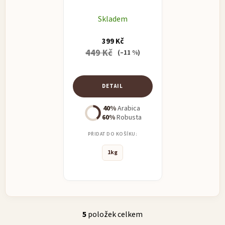
Skladem
399 Kč
449 Kč
(–11 %)
DETAIL
40%
Arabica
60%
Robusta
PŘIDAT DO KOŠÍKU:
1kg
5
položek celkem
O