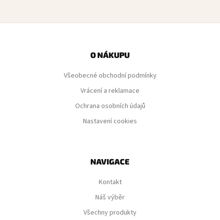
v
l
Z
á
d
á
a
p
O NÁKUPU
c
a
í
Všeobecné obchodní podmínky
t
p
í
Vrácení a reklamace
r
v
Ochrana osobních údajů
k
Nastavení cookies
y
v
ý
p
NAVIGACE
i
s
Kontakt
u
Náš výběr
Všechny produkty