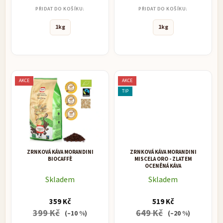
PŘIDAT DO KOŠÍKU:
PŘIDAT DO KOŠÍKU:
1kg
1kg
AKCE
AKCE
TIP
ZRNKOVÁ KÁVA MORANDINI
ZRNKOVÁ KÁVA MORANDINI
BIOCAFFÈ
MISCELA ORO - ZLATEM
OCENĚNÁ KÁVA
Skladem
Skladem
359 Kč
519 Kč
399 Kč
649 Kč
(–10 %)
(–20 %)